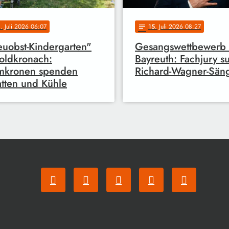
0
. Juli 2026 06:07
15
. Juli 2026 08:27
notes
euobst-Kindergarten"
Gesangswettbewerb 
oldkronach:
Bayreuth: Fachjury s
mkronen spenden
Richard-Wagner-Sän
tten und Kühle