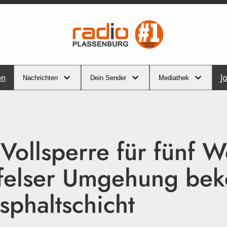
en
J
Nachrichten
Dein Sender
Mediathek
 Vollsperre für fünf 
felser Umgehung be
sphaltschicht