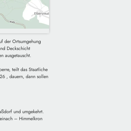
auf der Ortsumgehung
und Deckschicht
en ausgetauscht.
rre, teilt das Staatliche
026 , dauern, dann sollen
aßdorf und umgekehrt.
teinach – Himmelkron