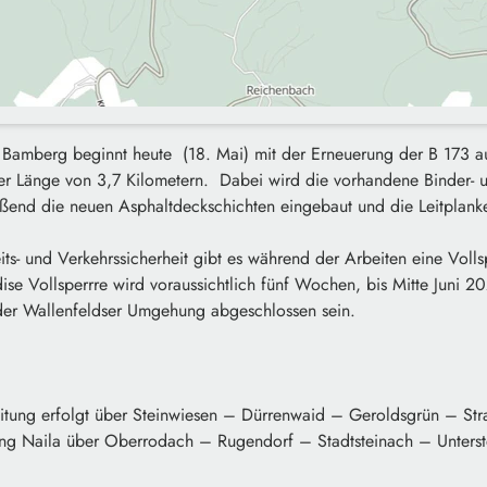
 Bamberg beginnt heute (18. Mai) mit der Erneuerung der B 173 
ner Länge von 3,7 Kilometern. Dabei wird die vorhandene Binder- 
eßend die neuen Asphaltdeckschichten eingebaut und die Leitplank
s- und Verkehrssicherheit gibt es während der Arbeiten eine Vollspe
ise Vollsperrre wird voraussichtlich fünf Wochen, bis Mitte Juni 2
der Wallenfeldser Umgehung abgeschlossen sein.
itung erfolgt über Steinwiesen – Dürrenwaid – Geroldsgrün – Str
ung Naila über Oberrodach – Rugendorf – Stadtsteinach – Unters