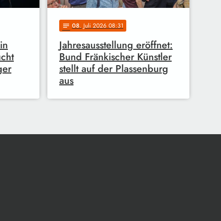
08
. Juli 2026 08:31
notes
in
Jahresausstellung eröffnet:
ucht
Bund Fränkischer Künstler
ger
stellt auf der Plassenburg
aus