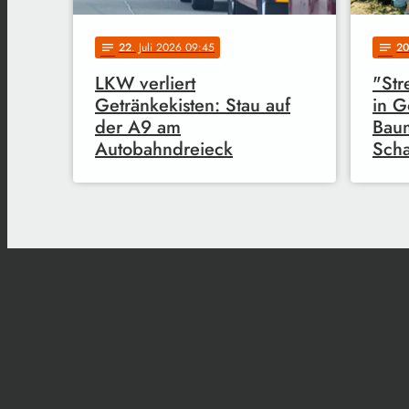
22
. Juli 2026 09:45
2
notes
notes
LKW verliert
"Str
Getränkekisten: Stau auf
in G
der A9 am
Bau
Autobahndreieck
Scha