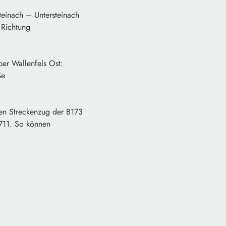
einach – Untersteinach
 Richtung
er Wallenfels Ost:
ße
den Streckenzug der B173
2711. So können