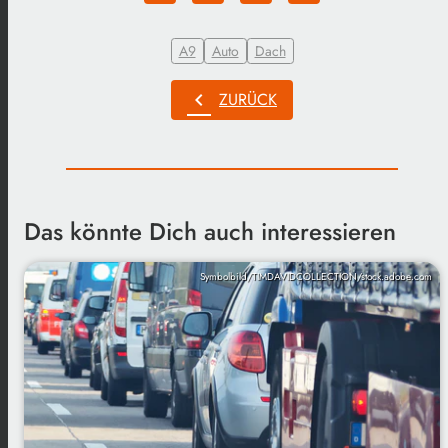
A9
Auto
Dach
chevron_left
ZURÜCK
Das könnte Dich auch interessieren
Symbolbild/TIMDAVIDCOLLECTION/stock.adobe.com