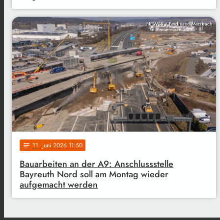
NEWS5 / Ferdinand Merzbach
11
. Juni 2026 11:50
notes
Bauarbeiten an der A9: Anschlussstelle
Bayreuth Nord soll am Montag wieder
aufgemacht werden