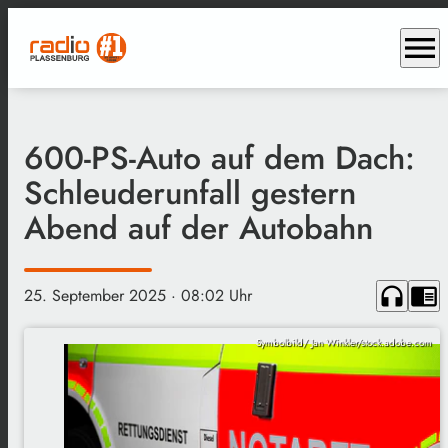
menu
600-PS-Auto auf dem Dach:
Schleuderunfall gestern
Abend auf der Autobahn
headphones
chrome_reader_mode
25. September 2025
· 08:02 Uhr
Symbolbild/ Jan Winkler/stock.adobe.com