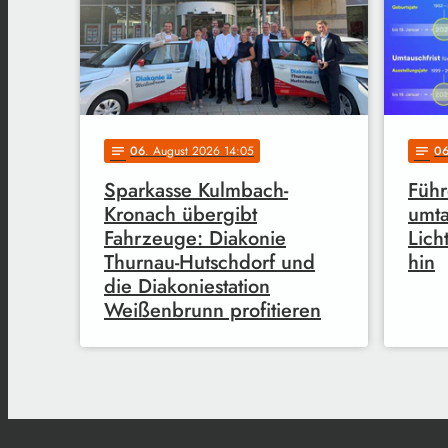
06
. August 2026 14:05
0
notes
notes
Sparkasse Kulmbach-
Führ
Kronach übergibt
umta
Fahrzeuge: Diakonie
Licht
Thurnau-Hutschdorf und
hin
die Diakoniestation
Weißenbrunn profitieren