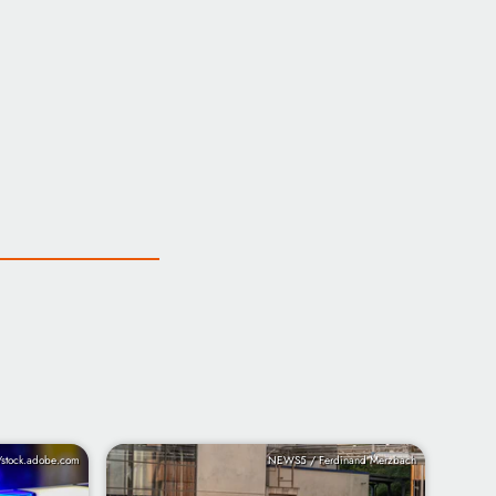
/stock.adobe.com
NEWS5 / Ferdinand Merzbach