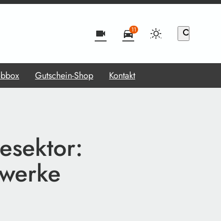
11
videocam
directions_car
search
obbox
Gutschein-Shop
Kontakt
esektor:
twerke