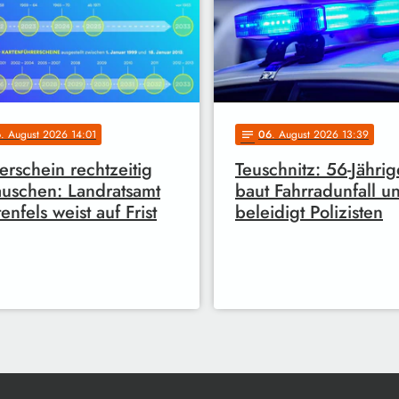
6
. August 2026 14:01
06
. August 2026 13:39
notes
erschein rechtzeitig
Teuschnitz: 56-Jährig
uschen: Landratsamt
baut Fahrradunfall u
enfels weist auf Frist
beleidigt Polizisten