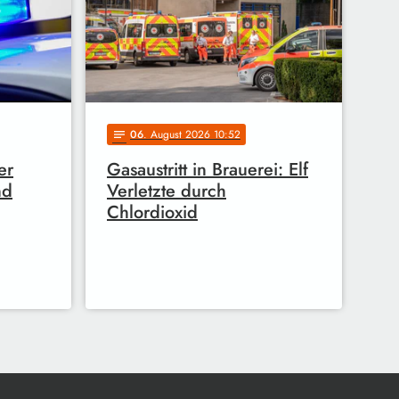
06
. August 2026 10:52
notes
er
Gasaustritt in Brauerei: Elf
nd
Verletzte durch
Chlordioxid