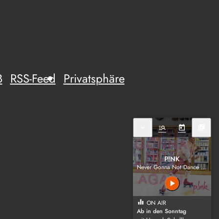
B
RSS-Feed
Privatsphäre
expand_more
manage_search
today
library_music
P!NK
Never Gonna Not Dance Again
play_arrow
equalizer
ON AIR
Ab in den Sonntag