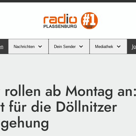
en
J
Nachrichten
Dein Sender
Mediathek
 rollen ab Montag an
t für die Döllnitzer
mgehung