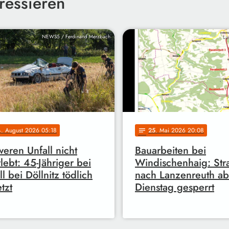
ressieren
NEWS5 / Ferdinand Merzbach
La
4
. August 2026 05:18
25
. Mai 2026 20:08
notes
eren Unfall nicht
Bauarbeiten bei
lebt: 45-Jähriger bei
Windischenhaig: Str
ll bei Döllnitz tödlich
nach Lanzenreuth ab
tzt
Dienstag gesperrt