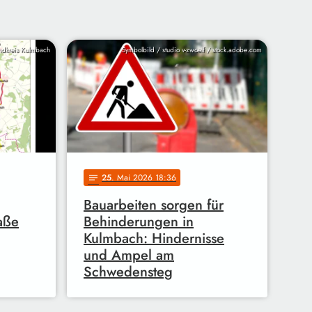
ndkreis Kulmbach
Symbolbild / studio v-zwoelf / stock.adobe.com
25
. Mai 2026 18:36
notes
Bauarbeiten sorgen für
aße
Behinderungen in
Kulmbach: Hindernisse
und Ampel am
Schwedensteg