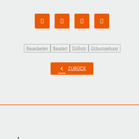
Bauarbeiten
Baustart
Döllnitz
Ortsumgehung
chevron_left
ZURÜCK