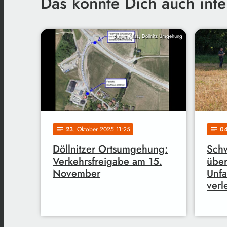
Das könnte Dich auch inte
Bayern-Atlas, Döllnitz Umgehung
23
. Oktober 2025 11:25
0
notes
notes
Döllnitzer Ortsumgehung:
Schw
Verkehrsfreigabe am 15.
über
November
Unfa
verle