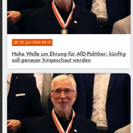
12
. Juni 2026 08:15
notes
Hohe Welle um Ehrung für AfD-Politiker: künftig
soll genauer hingeschaut werden