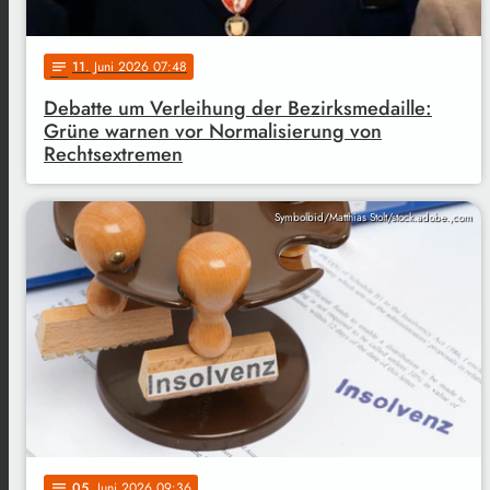
11
. Juni 2026 07:48
notes
Debatte um Verleihung der Bezirksmedaille:
Grüne warnen vor Normalisierung von
Rechtsextremen
Symbolbid/Matthias Stolt/stock.adobe.,com
05
. Juni 2026 09:36
notes