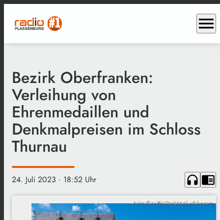
menu
Bezirk Oberfranken:
Verleihung von
Ehrenmedaillen und
Denkmalpreisen im Schloss
Thurnau
headphones
chrome_reader_mode
24. Juli 2023
· 18:52 Uhr
Animaflora PicsStock/stock.adobe.com