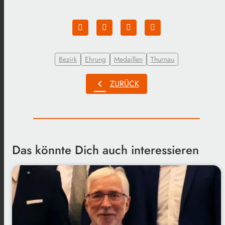
Bezirk
Ehrung
Medaillen
Thurnau
chevron_left
ZURÜCK
Das könnte Dich auch interessieren