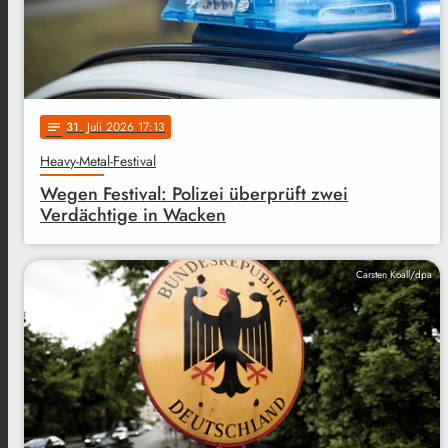
31
. Juli 2026 17:13
notes
Heavy-Metal-Festival
Wegen Festival: Polizei überprüft zwei
Verdächtige in Wacken
Carsten Koall/dpa