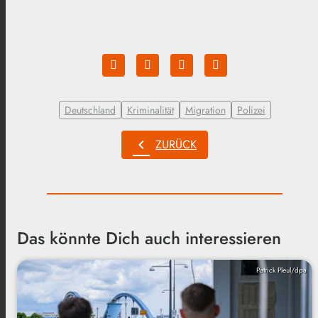
Deutschland
Kriminalität
Migration
Polizei
chevron_left
ZURÜCK
Das könnte Dich auch interessieren
Patrick Pleul/dpa