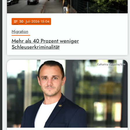
30
. Juli 2026 15:04
notes
Migration
Mehr als 40 Prozent weniger
Schleuserkriminalität
Katharina Kausche/dpa