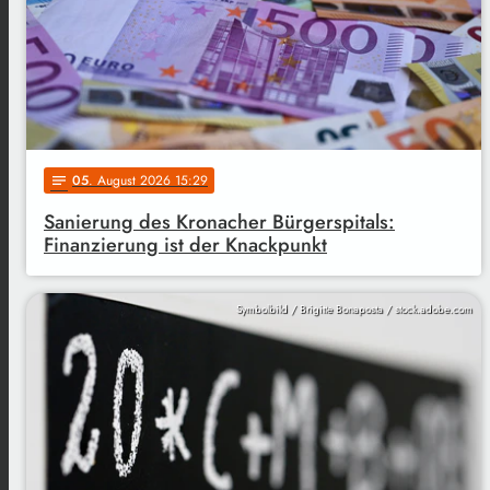
05
. August 2026 15:29
notes
Sanierung des Kronacher Bürgerspitals:
Finanzierung ist der Knackpunkt
Symbolbild / Brigitte Bonaposta / stock.adobe.com