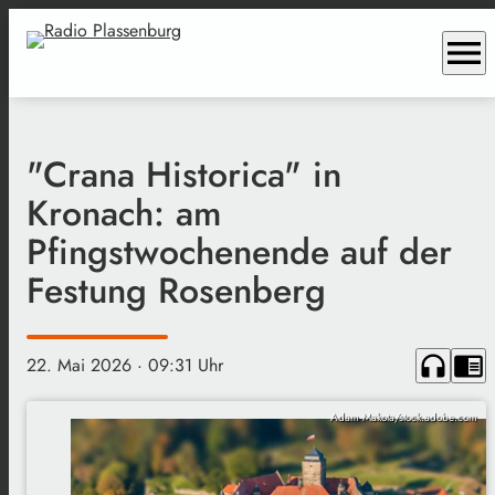
menu
"Crana Historica" in
Kronach: am
Pfingstwochenende auf der
Festung Rosenberg
headphones
chrome_reader_mode
22. Mai 2026
· 09:31 Uhr
Adam Makota/stock.adobe.com