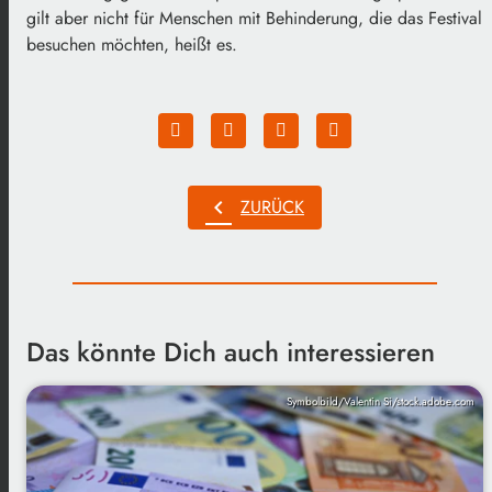
gilt aber nicht für Menschen mit Behinderung, die das Festival
besuchen möchten, heißt es.
chevron_left
ZURÜCK
Das könnte Dich auch interessieren
Symbolbild/Valentin Si/stock.adobe.com