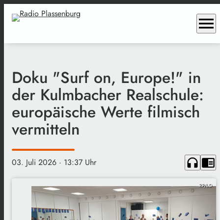
menu
Doku "Surf on, Europe!" in
der Kulmbacher Realschule:
europäische Werte filmisch
vermitteln
headphones
chrome_reader_mode
03. Juli 2026
· 13:37 Uhr
RP/LD