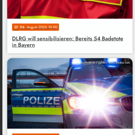
06
. August 2026 10:00
notes
DLRG will sensibilisieren: Bereits 54 Badetote
in Bayern
Symbolbild / jgfoto / stock.adobe.com