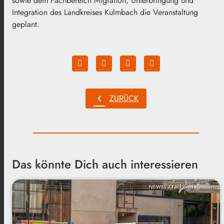
sowie dem Fachbereich Migration, Unterbringung und
Integration des Landkreises Kulmbach die Veranstaltung
geplant.
chevron_left
ZURÜCK
Das könnte Dich auch interessieren
NEWS5 / Ferdinand Merzbach