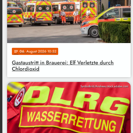
06
. August 2026 10:52
notes
Gastaustritt in Brauerei: Elf Verletzte durch
Chlordioxid
Symbolbild/Andreas/stock.adobe.com