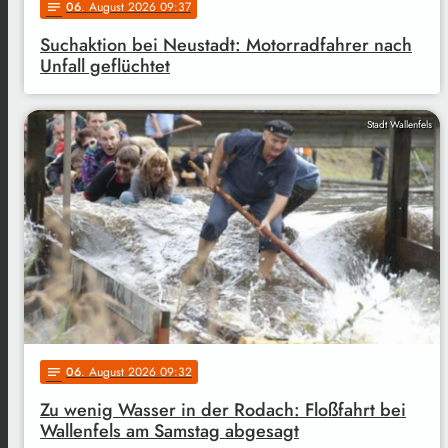
06
. August 2026 09:37
notes
Suchaktion bei Neustadt: Motorradfahrer nach
Unfall geflüchtet
Stadt Wallenfels
06
. August 2026 09:32
notes
Zu wenig Wasser in der Rodach: Floßfahrt bei
Wallenfels am Samstag abgesagt