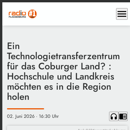
menu
Ein
Technologietransferzentrum
für das Coburger Land? :
Hochschule und Landkreis
möchten es in die Region
holen
headphones
chrome_reader_mode
02. Juni 2026
· 16:30 Uhr
Symbolbild/tippapatt/stock.adobe.com