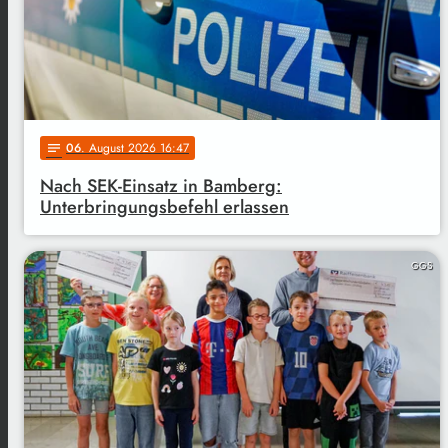
06
. August 2026 16:47
notes
Nach SEK-Einsatz in Bamberg:
Unterbringungsbefehl erlassen
GGS