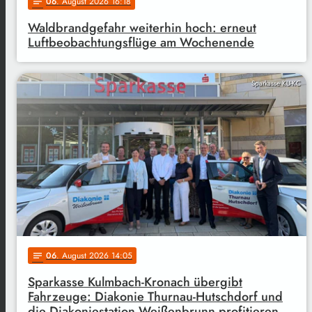
06
. August 2026 16:18
notes
Waldbrandgefahr weiterhin hoch: erneut
Luftbeobachtungsflüge am Wochenende
Sparkasse KU-KC
06
. August 2026 14:05
notes
Sparkasse Kulmbach-Kronach übergibt
Fahrzeuge: Diakonie Thurnau-Hutschdorf und
die Diakoniestation Weißenbrunn profitieren