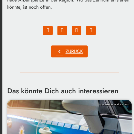
könnte, ist noch offen.
chevron_left
ZURÜCK
Das könnte Dich auch interessieren
spuno/adobe.stock.com