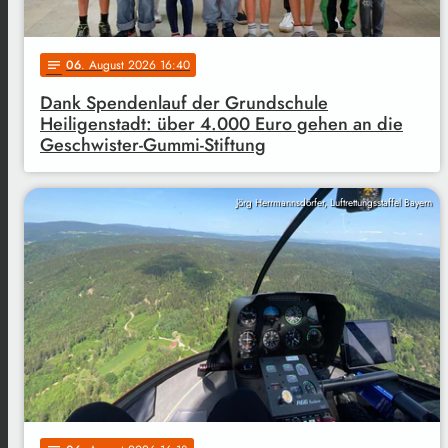
06
. August 2026 16:40
notes
Dank Spendenlauf der Grundschule
Heiligenstadt: über 4.000 Euro gehen an die
Geschwister-Gummi-Stiftung
Jörg Herrmannsdörfer, Luftrettungsstaffel Bayern