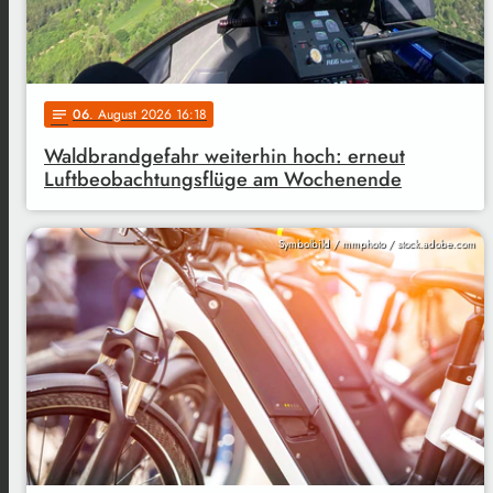
06
. August 2026 16:18
notes
Waldbrandgefahr weiterhin hoch: erneut
Luftbeobachtungsflüge am Wochenende
Symbolbild / mmphoto / stock.adobe.com