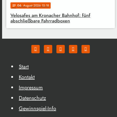
06
. August 2026 15:18
notes
Velosafes am Kronacher Bahnhof: fünf
abschließbare Fahrradboxen
Start
Kontakt
Impressum
Datenschutz
Gewinnspiel-Info