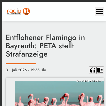
menu
Entflohener Flamingo in
Bayreuth: PETA stellt
Strafanzeige
headphones
chrome_reader_mode
01. Juli 2026
· 15:55 Uhr
Symboldbild Adobe Stock