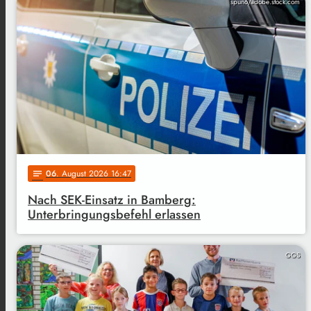
spuno/adobe.stock.com
06
. August 2026 16:47
notes
Nach SEK-Einsatz in Bamberg:
Unterbringungsbefehl erlassen
GGS