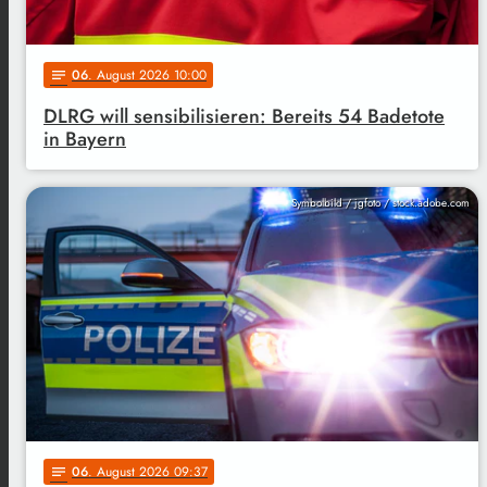
06
. August 2026 10:00
notes
DLRG will sensibilisieren: Bereits 54 Badetote
in Bayern
Symbolbild / jgfoto / stock.adobe.com
06
. August 2026 09:37
notes