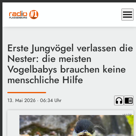
menu
Erste Jungvögel verlassen die
Nester: die meisten
Vogelbabys brauchen keine
menschliche Hilfe
headphones
chrome_reader_mode
13. Mai 2026
· 06:34 Uhr
MV/RP