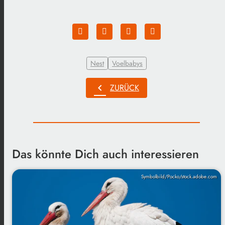
Nest
Voelbabys
chevron_left
ZURÜCK
Das könnte Dich auch interessieren
Symbolbild/Pocko/stock.adobe.com