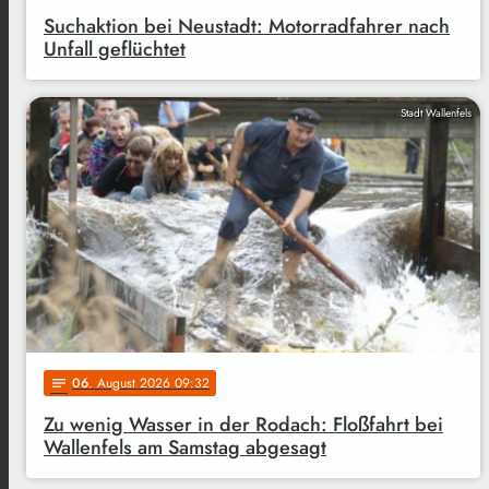
Suchaktion bei Neustadt: Motorradfahrer nach
Unfall geflüchtet
Stadt Wallenfels
06
. August 2026 09:32
notes
Zu wenig Wasser in der Rodach: Floßfahrt bei
Wallenfels am Samstag abgesagt