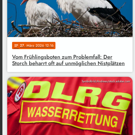
27
. März 2026 12:16
notes
Vom Frühlingsboten zum Problemfall: Der
Storch beharrt oft auf unmöglichen Nistplätzen
Symbolbild/Andreas/stock.adobe.com