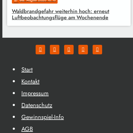
06
. August 2026 16:18
notes
Waldbrandgefahr weiterhin hoch: erneut
Luftbeobachtungsflüge am Wochenende
Start
Kontakt
Impressum
Datenschutz
Gewinnspiel-Info
AGB