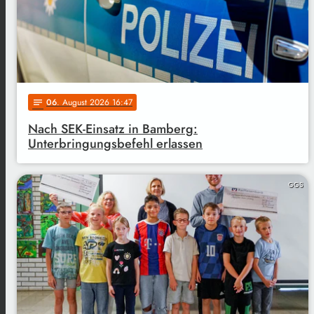
06
. August 2026 16:47
notes
Nach SEK-Einsatz in Bamberg:
Unterbringungsbefehl erlassen
GGS