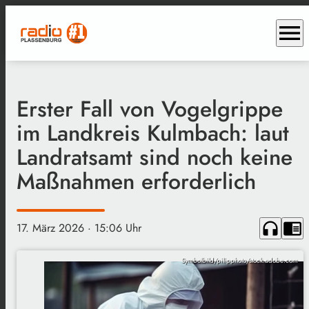
menu
Erster Fall von Vogelgrippe
im Landkreis Kulmbach: laut
Landratsamt sind noch keine
Maßnahmen erforderlich
headphones
chrome_reader_mode
17. März 2026
· 15:06 Uhr
Symbolbild/pilipphoto/stock.adobe.com