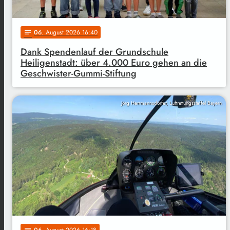
06
. August 2026 16:40
notes
Dank Spendenlauf der Grundschule
Heiligenstadt: über 4.000 Euro gehen an die
Geschwister-Gummi-Stiftung
Jörg Herrmannsdörfer, Luftrettungsstaffel Bayern