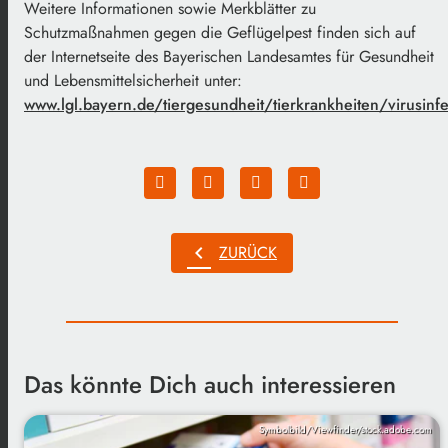
Weitere Informationen sowie Merkblätter zu
Schutzmaßnahmen gegen die Geflügelpest finden sich auf
der Internetseite des Bayerischen Landesamtes für Gesundheit
und Lebensmittelsicherheit unter:
www.lgl.bayern.de/tiergesundheit/tierkrankheiten/virusinf
chevron_left
ZURÜCK
Das könnte Dich auch interessieren
Symbolbild/Viewfinder/stock.adobe.com