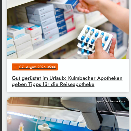
07
. August 2026 05:00
notes
Gut gerüstet im Urlaub: Kulmbacher Apotheken
geben Tipps für die Reiseapotheke
spuno/adobe.stock.com