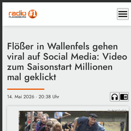
menu
Flößer in Wallenfels gehen
viral auf Social Media: Video
zum Saisonstart Millionen
mal geklickt
headphones
chrome_reader_mode
14. Mai 2026
· 20:38 Uhr
Stadt Wallenfels