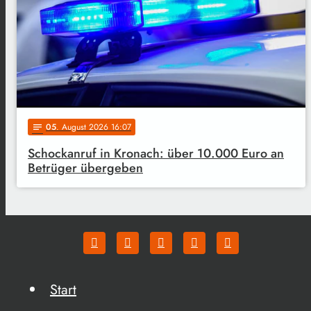
05
. August 2026 16:07
notes
Schockanruf in Kronach: über 10.000 Euro an
Betrüger übergeben
Start