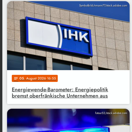
Symbolbild/nmann77/stock.adobe.com
05
. August 2026 16:55
notes
Energiewende-Barometer: Energiepolitik
bremst oberfränkische Unternehmen aus
fotosr52/stock.adobe.com