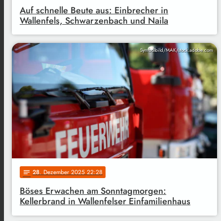
Auf schnelle Beute aus: Einbrecher in
Wallenfels, Schwarzenbach und Naila
Symbolbild/MAK/stock.adobe.com
28
. Dezember 2025 22:28
notes
Böses Erwachen am Sonntagmorgen:
Kellerbrand in Wallenfelser Einfamilienhaus