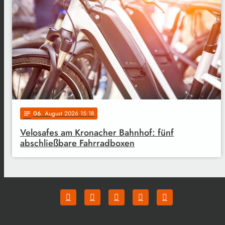
06
. August 2026 15:18
notes
Velosafes am Kronacher Bahnhof: fünf
abschließbare Fahrradboxen