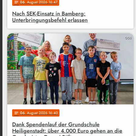
06
. August 2026 16:47
notes
Nach SEK-Einsatz in Bamberg:
Unterbringungsbefehl erlassen
GGS
06
. August 2026 16:40
notes
Dank Spendenlauf der Grundschule
Heiligenstadt: über 4.000 Euro gehen an die