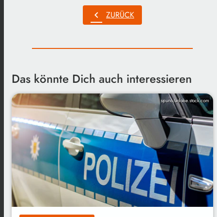
chevron_left
ZURÜCK
Das könnte Dich auch interessieren
spuno/adobe.stock.com