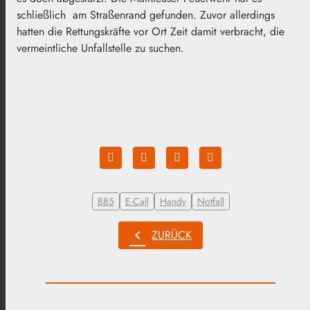
schließlich am Straßenrand gefunden. Zuvor allerdings
hatten die Rettungskräfte vor Ort Zeit damit verbracht, die
vermeintliche Unfallstelle zu suchen.
B85
E-Call
Handy
Notfall
chevron_left
ZURÜCK