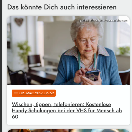
Das könnte Dich auch interessieren
Symbolbild/Halfpoint/stock.adobe.com
02
. März 2026 06:59
notes
Wischen, tippen, telefonieren: Kostenlose
Handy-Schulungen bei der VHS für Mensch ab
60