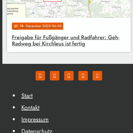
18
. Dezember 2025 06:05
notes
Freigabe für Fußgänger und Radfahrer: Geh-
Radweg bei Kirchleus ist fertig
Start
Kontakt
Impressum
Datenschutz