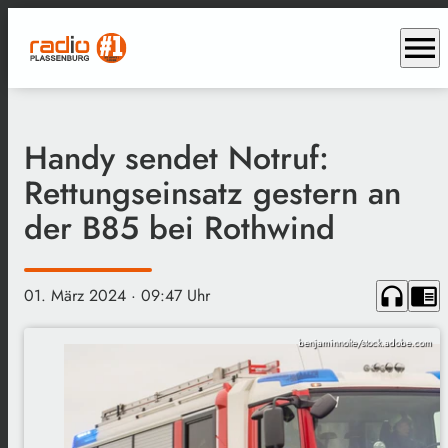
menu
Handy sendet Notruf:
Rettungseinsatz gestern an
der B85 bei Rothwind
headphones
chrome_reader_mode
01. März 2024
· 09:47 Uhr
benjaminnolte/stock.adobe.com