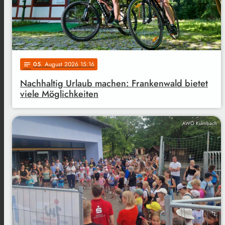
05
. August 2026 15:16
notes
Nachhaltig Urlaub machen: Frankenwald bietet
viele Möglichkeiten
AWO Kulmbach