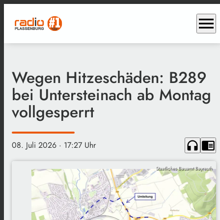
menu
Wegen Hitzeschäden: B289
bei Untersteinach ab Montag
vollgesperrt
headphones
chrome_reader_mode
08. Juli 2026
· 17:27 Uhr
Staatliches Bauamt Bayreuth