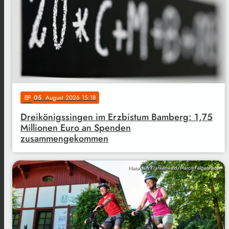
05
. August 2026 15:18
notes
Dreikönigssingen im Erzbistum Bamberg: 1,75
Millionen Euro an Spenden
zusammengekommen
Naturpark Frankenwald/Marco Felgenhauer