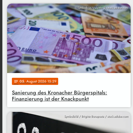
Symbolbild/Valentin Si/stock.adobe.com
05
. August 2026 15:29
notes
Sanierung des Kronacher Bürgerspitals:
Finanzierung ist der Knackpunkt
Symbolbild / Brigitte Bonaposta / stock.adobe.com