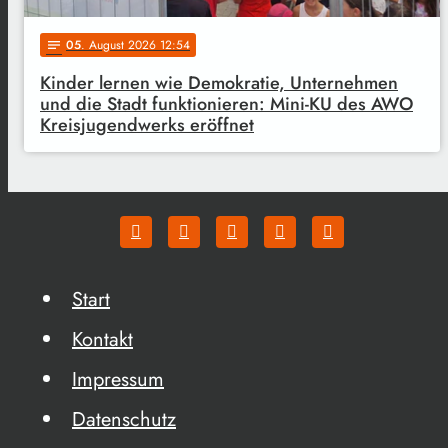
05
. August 2026 12:54
notes
Kinder lernen wie Demokratie, Unternehmen
und die Stadt funktionieren: Mini-KU des AWO
Kreisjugendwerks eröffnet
Start
Kontakt
Impressum
Datenschutz