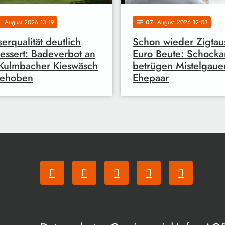
7
. August 2026 13:19
07
. August 2026 12:03
notes
erqualität deutlich
Schon wieder Zigta
essert: Badeverbot an
Euro Beute: Schocka
Kulmbacher Kieswäsch
betrügen Mistelgaue
gehoben
Ehepaar