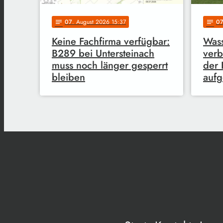
07
. August 2026 15:37
0
notes
notes
Keine Fachfirma verfügbar:
Wass
B289 bei Untersteinach
verb
muss noch länger gesperrt
der 
bleiben
auf