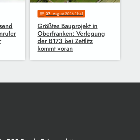
07
. August 2026 11:41
notes
usend
Größtes Bauprojekt in
nrufer
Oberfranken: Verlegung
r
der B173 bei Zettlitz
kommt voran