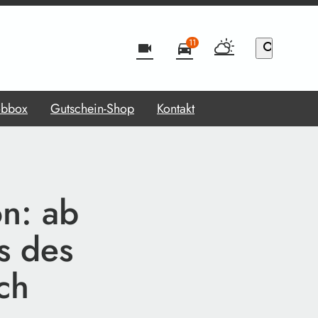
11
videocam
directions_car
search
obbox
Gutschein-Shop
Kontakt
on: ab
s des
ch