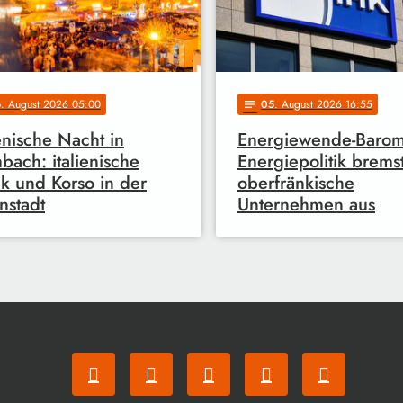
6
. August 2026 05:00
05
. August 2026 16:55
notes
ienische Nacht in
Energiewende-Barom
bach: italienische
Energiepolitik brems
k und Korso in der
oberfränkische
nstadt
Unternehmen aus