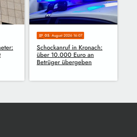
05
. August 2026 16:07
notes
eter:
Schockanruf in Kronach:
t
über 10.000 Euro an
Betrüger übergeben