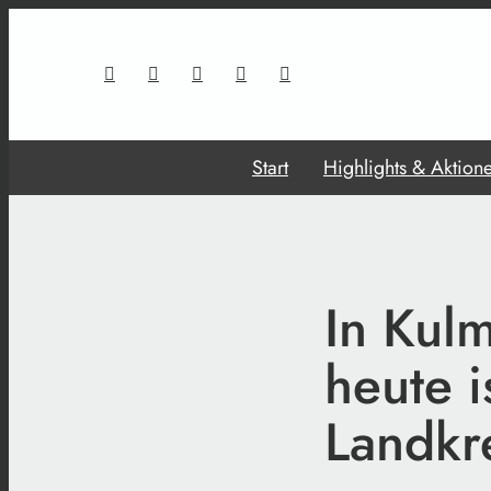
Start
Highlights & Aktion
In Kulm
heute i
Landkre