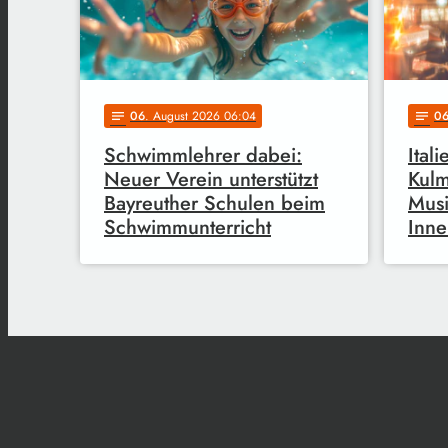
06
. August 2026 06:04
0
notes
notes
Schwimmlehrer dabei:
Ital
Neuer Verein unterstützt
Kulm
Bayreuther Schulen beim
Musi
Schwimmunterricht
Inne