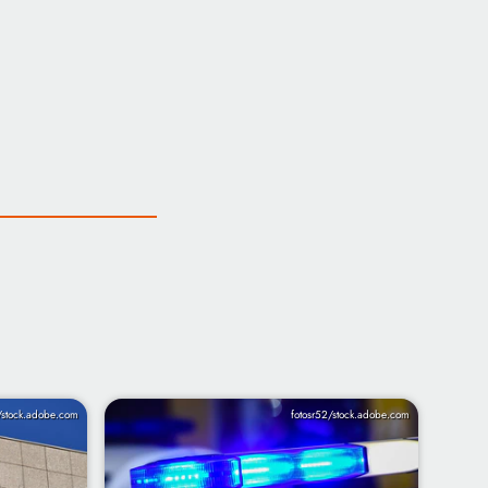
/stock.adobe.com
fotosr52/stock.adobe.com