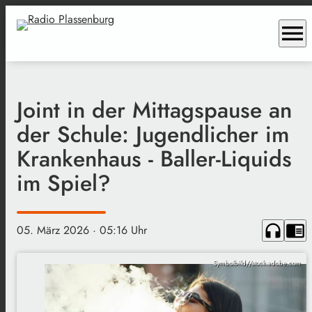
menu
Joint in der Mittagspause an
der Schule: Jugendlicher im
Krankenhaus - Baller-Liquids
im Spiel?
headphones
chrome_reader_mode
05. März 2026
· 05:16 Uhr
Symbolbild//stock.adobe.com