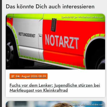
Das könnte Dich auch interessieren
Symbolbild/ Jan Winkler/stock.adobe.com
04
. August 2026 08:59
notes
Fuchs vor dem Lenker: Jugendliche stürzen bei
Marktleugast von Kleinkraftrad
Symbolbild/ adai/stock.adobe.com