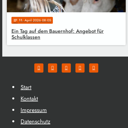
11
. April 2026 08:05
notes
Ein Tag auf dem Bauernhof: Angebot für
Schulklassen
Start
Kontakt
Impressum
Datenschutz