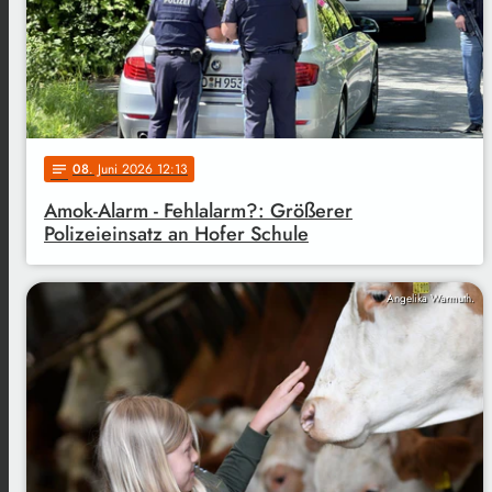
08
. Juni 2026 12:13
notes
Amok-Alarm - Fehlalarm?: Größerer
Polizeieinsatz an Hofer Schule
Angelika Warmuth.