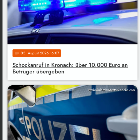
05
. August 2026 16:07
notes
Schockanruf in Kronach: über 10.000 Euro an
Betrüger übergeben
Symbolbild/abr68/stock.adobe.com