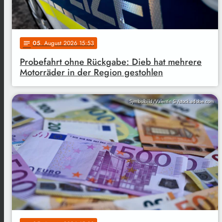
05
. August 2026 15:53
notes
Probefahrt ohne Rückgabe: Dieb hat mehrere
Motorräder in der Region gestohlen
Symbolbild/Valentin Si/stock.adobe.com