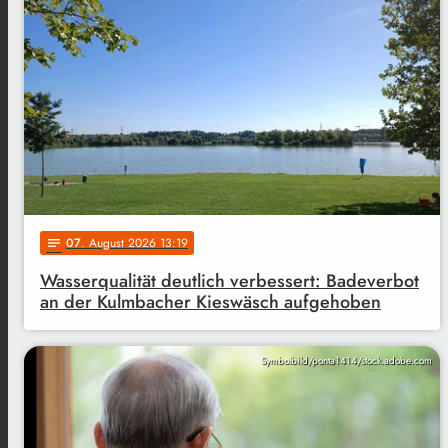
07
. August 2026 13:19
notes
Wasserqualität deutlich verbessert: Badeverbot
an der Kulmbacher Kieswäsch aufgehoben
Symbolbild/ponta1414/stock.adobe.com