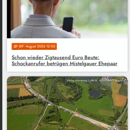
07
. August 2026 12:03
notes
Schon wieder Zigtausend Euro Beute:
Schockanrufer betrügen Mistelgauer Ehepaar
Verlag Nürnberg Luftbild, Hajo Dietz Fotografie