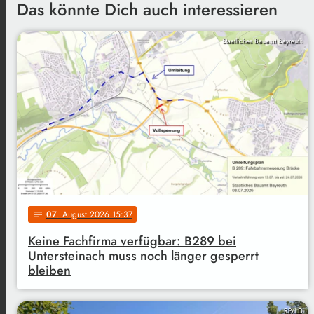
Das könnte Dich auch interessieren
Staatliches Bauamt Bayreuth
07
. August 2026 15:37
notes
Keine Fachfirma verfügbar: B289 bei
Untersteinach muss noch länger gesperrt
bleiben
RP/LD