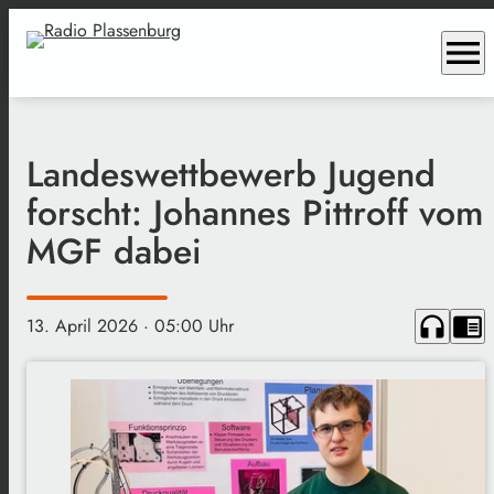
menu
Landeswettbewerb Jugend
forscht: Johannes Pittroff vom
MGF dabei
headphones
chrome_reader_mode
13. April 2026
· 05:00 Uhr