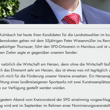
Kulmbach hat heute ihren Kandidaten für die Landratswahlen im 
aldemokraten gehen mit dem 55jährigen Peter Wiesenmüller ins Renn
ebürtiger Thurnauer, führt den SPD-Ortsverein in Mainleus und ist 
en Zielen sagte er gegenüber unserem Sender:
t natürlich die Wirtschaft am Herzen, denn ohne die Wirtschaft läuft
ch das Ehrenamt sehr am Herzen, das ist etwas was mit tag-täglic
ch mich für die Förderung unserer Vereine einsetzen. Ein Herzenspr
chtung eines landkreiseigenen Sportparks mit zwei Kunstrasenplätze
n zur Verfügung gestellt werden würden.
 gestern Abend vom Kreisvorstand der SPD einstimmig vorgeschla
g wird erst im September im Rahmen einer Nominierungsveranstaltu