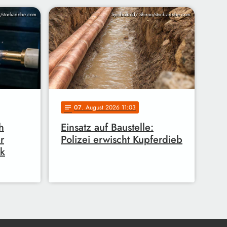
r/stockadobe.com
Symbolbild/ Shiroo/stock.adobe.com
07
. August 2026 11:03
notes
h
Einsatz auf Baustelle:
r
Polizei erwischt Kupferdieb
ik