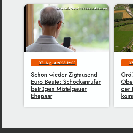
Symbolbild/ponta1414/stock.adobe.com
07
. August 2026 12:03
0
notes
notes
Schon wieder Zigtausend
Größ
Euro Beute: Schockanrufer
Ober
betrügen Mistelgauer
der 
Ehepaar
kom