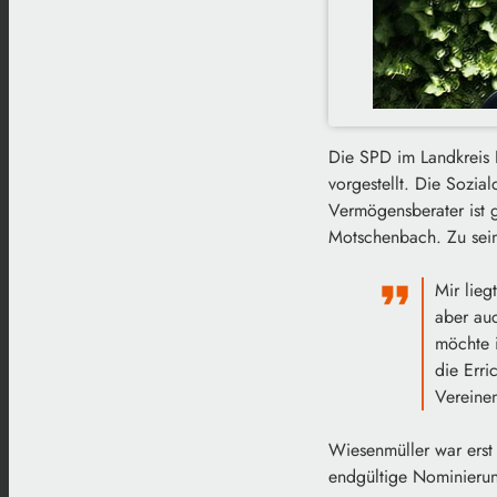
Die SPD im Landkreis 
vorgestellt. Die Sozi
Vermögensberater ist g
Motschenbach. Zu sein
Mir lieg
aber au
möchte i
die Erri
Vereine
Wiesenmüller war erst
endgültige Nominierun