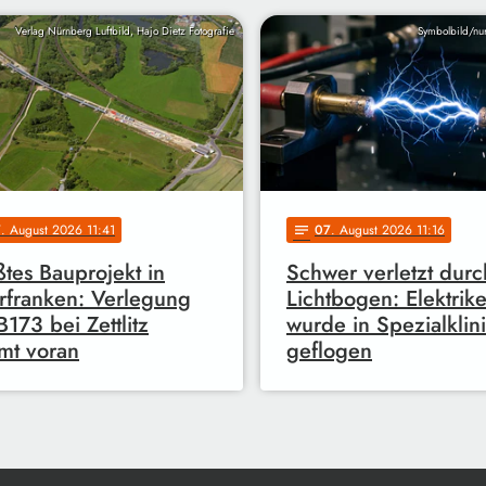
Verlag Nürnberg Luftbild, Hajo Dietz Fotografie
Symbolbild/nu
7
. August 2026 11:41
07
. August 2026 11:16
notes
tes Bauprojekt in
Schwer verletzt durc
franken: Verlegung
Lichtbogen: Elektrike
B173 bei Zettlitz
wurde in Spezialklin
mt voran
geflogen