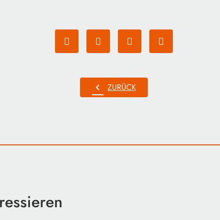
chevron_left
ZURÜCK
ressieren