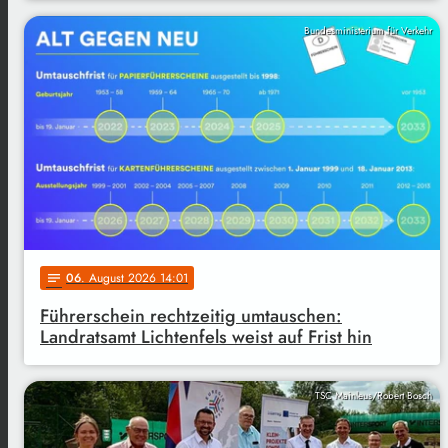
Bundesministerium für Verkehr
06
. August 2026 14:01
notes
Führerschein rechtzeitig umtauschen:
Landratsamt Lichtenfels weist auf Frist hin
TSC Mainleus/Robert Bosch