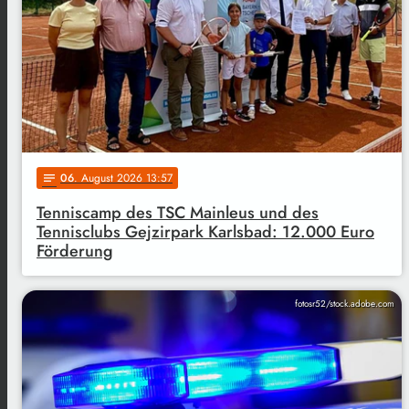
06
. August 2026 13:57
notes
Tenniscamp des TSC Mainleus und des
Tennisclubs Gejzirpark Karlsbad: 12.000 Euro
Förderung
fotosr52/stock.adobe.com