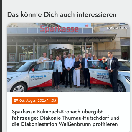
Das könnte Dich auch interessieren
Sparkasse KU-KC
06
. August 2026 14:05
notes
Sparkasse Kulmbach-Kronach übergibt
Fahrzeuge: Diakonie Thurnau-Hutschdorf und
die Diakoniestation Weißenbrunn profitieren