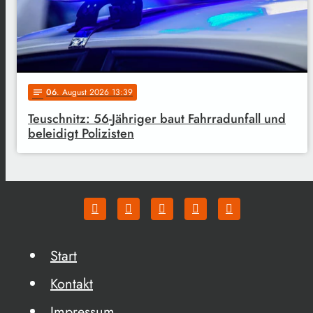
06
. August 2026 13:39
notes
Teuschnitz: 56-Jähriger baut Fahrradunfall und
beleidigt Polizisten
Start
Kontakt
Impressum