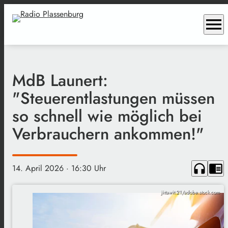
menu
MdB Launert:
"Steuerentlastungen müssen
so schnell wie möglich bei
Verbrauchern ankommen!"
headphones
chrome_reader_mode
14. April 2026
· 16:30 Uhr
jittawit.21/adobe.stock.com