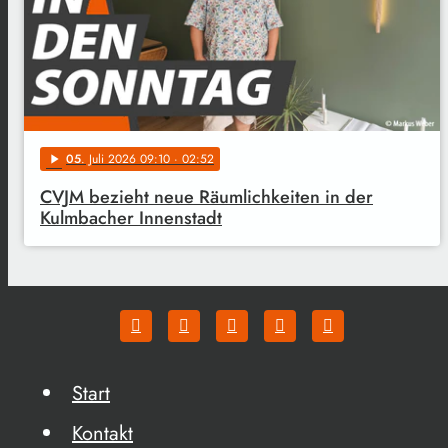
05
. Juli 2026 09:10
· 02:52
play_arrow
CVJM bezieht neue Räumlichkeiten in der
Kulmbacher Innenstadt
Start
Kontakt