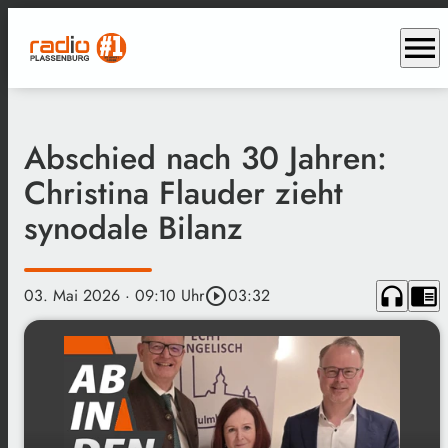
menu
Abschied nach 30 Jahren:
Christina Flauder zieht
synodale Bilanz
headphones
chrome_reader_mode
03. Mai 2026
· 09:10 Uhr
play_circle_outline
03:32