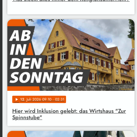
12
. Juli 2026 09:10
· 02:31
play_arrow
Hier wird Inklusion gelebt: das Wirtshaus "Zur
Spinnstube"