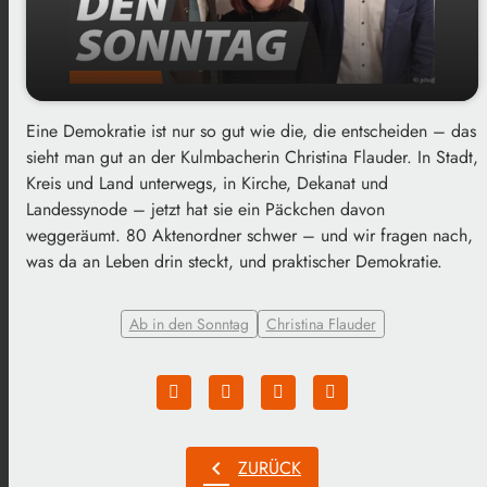
Eine Demokratie ist nur so gut wie die, die entscheiden – das
Abschied nach 30 Jahren: Christina Flauder
play_arrow
sieht man gut an der Kulmbacherin Christina Flauder. In Stadt,
zieht synodale Bilanz
Kreis und Land unterwegs, in Kirche, Dekanat und
00:00
03:32
Landessynode – jetzt hat sie ein Päckchen davon
weggeräumt. 80 Aktenordner schwer – und wir fragen nach,
was da an Leben drin steckt, und praktischer Demokratie.
Ab in den Sonntag
Christina Flauder
chevron_left
ZURÜCK