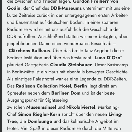
die zwischen und Frieden lagen.
Gordon Freiherr von
Godin
, der Chef des
DDR-Museums
unternimmt mit uns eine
kurze Zeitreise zurück in den untergegagenen ersten Arbeiter-
und Bauernstaat auf deutschem Boden. In einer späteren
Radioreise wird er mit uns ausführlich die Geschichte der
DDR aufrollen. Anschließend statten wir einer betagten, aber
jungebliebenen Dame einen wunderbaren Besuch ab –
Clärchens Ballhaus
. Über das breite Tanz-Angebot dieser
Berliner Institution und über das Restaurant „
Luna D’Oro
”
plaudert Gastgeberin
Claudia Steinbauer
. Unser Basiscamp
in Berlin-Mitte ist ein Haus mit ebenfalls bewegter Geschichte.
Als einstiges Palasthotel war es eine Legende zu DDR-Zeiten.
Das
Radisson Collection Hotel, Berlin
liegt direkt am
Spreeufer neben dem
Berliner Dom
und ist der beste
Ausgangspunkt für Sightseeing
zwischen
Museumsinsel
und
Nikolaiviertel
. Marketing-
Chef
Simon Riegler-Kern
spricht über den neuen
Living-
Tree
, die
Domlounge
und das kulinarische Angebot im
Hotel. Viel Spaß in dieser Radioreise durch die Mitte von