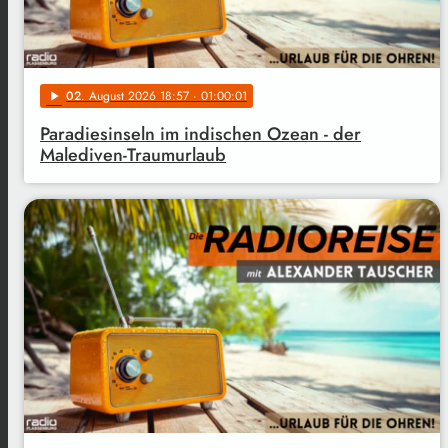
02
. August 2026 18:57
· 01:00:01
play_arrow
Paradiesinseln im indischen Ozean - der
Malediven-Traumurlaub