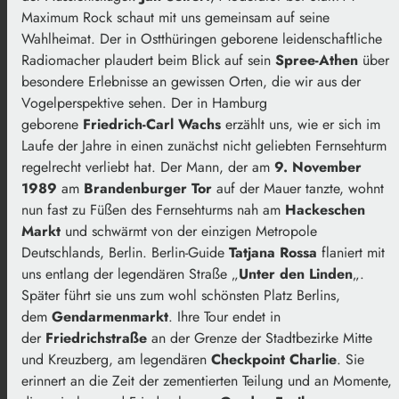
Maximum Rock schaut mit uns gemeinsam auf seine
Wahlheimat. Der in Ostthüringen geborene leidenschaftliche
Radiomacher plaudert beim Blick auf sein
Spree-Athen
über
besondere Erlebnisse an gewissen Orten, die wir aus der
Vogelperspektive sehen. Der in Hamburg
geborene
Friedrich-Carl Wachs
erzählt uns, wie er sich im
Laufe der Jahre in einen zunächst nicht geliebten Fernsehturm
regelrecht verliebt hat. Der Mann, der am
9. November
1989
am
Brandenburger Tor
auf der Mauer tanzte, wohnt
nun fast zu Füßen des Fernsehturms nah am
Hackeschen
Markt
und schwärmt von der einzigen Metropole
Deutschlands, Berlin. Berlin-Guide
Tatjana Rossa
flaniert mit
uns entlang der legendären Straße „
Unter den Linden
„.
Später führt sie uns zum wohl schönsten Platz Berlins,
dem
Gendarmenmarkt
. Ihre Tour endet in
der
Friedrichstraße
an der Grenze der Stadtbezirke Mitte
und Kreuzberg, am legendären
Checkpoint Charlie
. Sie
erinnert an die Zeit der zementierten Teilung und an Momente,