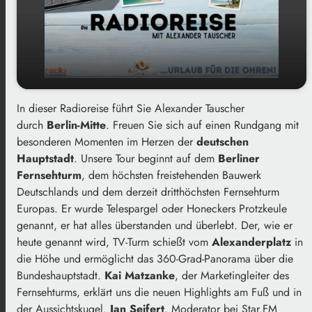
In dieser Radioreise führt Sie Alexander Tauscher
Berlin Mitte - Vom Fernsehturm über den
play_arrow
durch
Berlin-Mitte
Gendarmenmarkt bis zum Checkpoint Charlie
. Freuen Sie sich auf einen Rundgang mit
besonderen Momenten im Herzen der
00:00
deutschen
01:00:00
Hauptstadt
. Unsere Tour beginnt auf dem
Berliner
Fernsehturm
, dem höchsten freistehenden Bauwerk
Deutschlands und dem derzeit dritthöchsten Fernsehturm
Europas. Er wurde Telespargel oder Honeckers Protzkeule
genannt, er hat alles überstanden und überlebt. Der, wie er
heute genannt wird, TV-Turm schießt vom
Alexanderplatz
in
die Höhe und ermöglicht das 360-Grad-Panorama über die
Bundeshauptstadt.
Kai Matzanke
, der Marketingleiter des
Fernsehturms, erklärt uns die neuen Highlights am Fuß und in
der Aussichtskugel.
Jan Seifert
, Moderator bei Star.FM