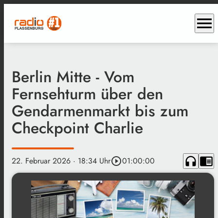
menu
Berlin Mitte - Vom
Fernsehturm über den
Gendarmenmarkt bis zum
Checkpoint Charlie
headphones
chrome_reader_mode
22. Februar 2026
· 18:34 Uhr
play_circle_outline
01:00:00