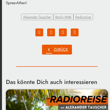
Spree-Athen!
Alexander Tauscher
Berlin Mitte
Radioreise
chevron_left
ZURÜCK
Das könnte Dich auch interessieren