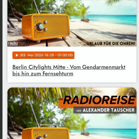
03
. Mai 2026 18:28
· 01:00:00
play_arrow
Berlin Citylights Mitte - Vom Gendarmenmarkt
bis hin zum Fernsehturm