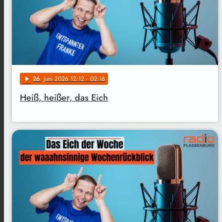
26
. Juni 2026 12:12
· 02:16
play_arrow
Heiß, heißer, das Eich