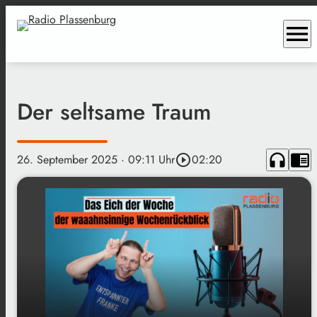
menu
Der seltsame Traum
headphones
chrome_reader_mode
26. September 2025
· 09:11 Uhr
play_circle_outline
02:20