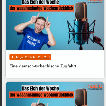
17
. Juli 2026 12:02
· 02:31
play_arrow
Eine deutsch-tschechische Zugfahrt