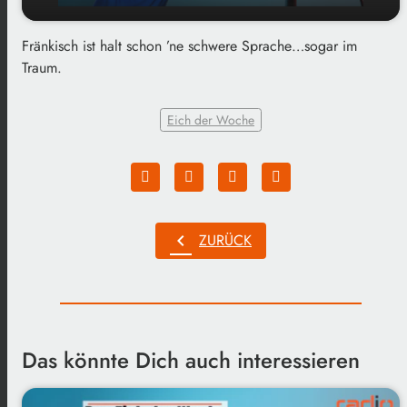
Fränkisch ist halt schon ’ne schwere Sprache…sogar im
play_arrow
Der seltsame Traum
Traum.
00:00
02:20
Eich der Woche
chevron_left
ZURÜCK
Das könnte Dich auch interessieren