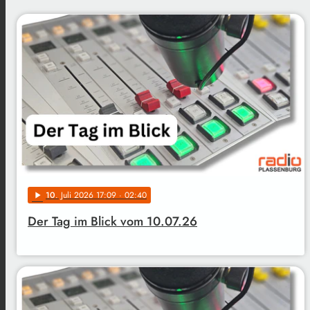
10
. Juli 2026 17:09
· 02:40
play_arrow
Der Tag im Blick vom 10.07.26