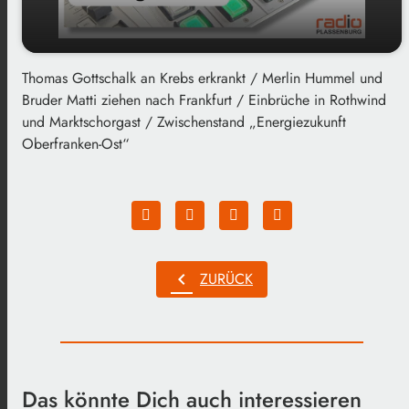
Thomas Gottschalk an Krebs erkrankt / Merlin Hummel und
play_arrow
Der Tag im Blick vom 01.12.25
Bruder Matti ziehen nach Frankfurt / Einbrüche in Rothwind
und Marktschorgast / Zwischenstand „Energiezukunft
00:00
02:40
Oberfranken-Ost“
chevron_left
ZURÜCK
Das könnte Dich auch interessieren