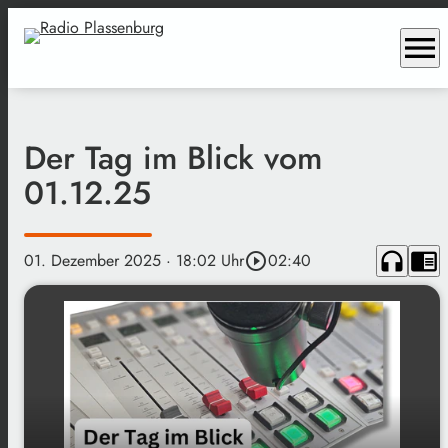
menu
Der Tag im Blick vom
01.12.25
headphones
chrome_reader_mode
01. Dezember 2025
· 18:02 Uhr
play_circle_outline
02:40