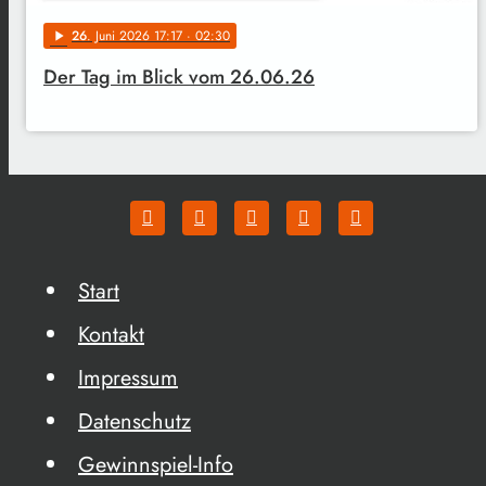
26
. Juni 2026 17:17
· 02:30
play_arrow
Der Tag im Blick vom 26.06.26
Start
Kontakt
Impressum
Datenschutz
Gewinnspiel-Info