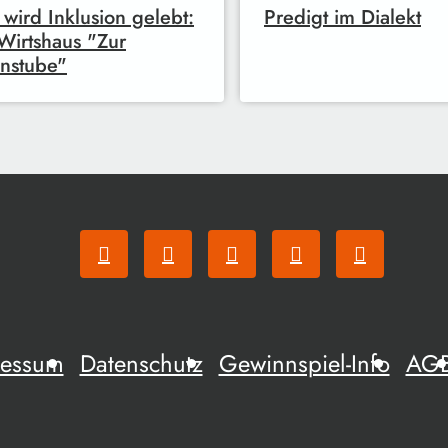
 wird Inklusion gelebt:
Predigt im Dialekt
Wirtshaus "Zur
nstube"
ressum
Datenschutz
Gewinnspiel-Info
AG