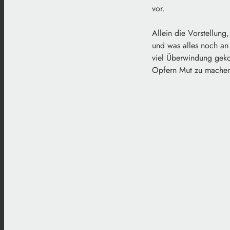
Oberfranke
vor.
Allein die Vorstellun
und was alles noch an 
viel Überwindung geko
Opfern Mut zu machen.