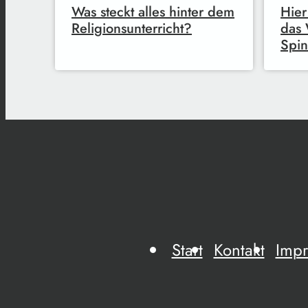
Was steckt alles hinter dem
Hier
Religionsunterricht?
das 
Spin
Start
Kontakt
Imp