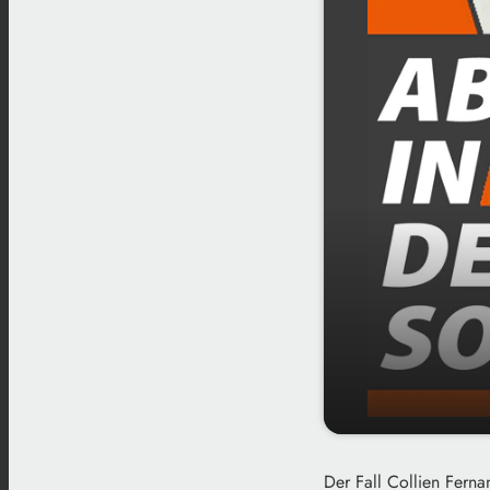
Digitale Gew
play_arrow
Der Fall Collien Ferna