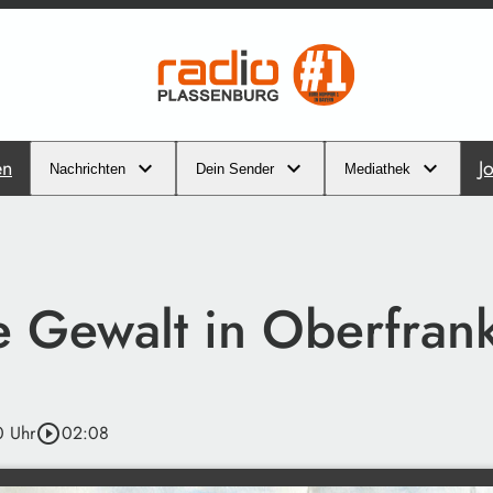
en
J
Nachrichten
Dein Sender
Mediathek
le Gewalt in Oberfran
0 Uhr
play_circle_outline
02:08