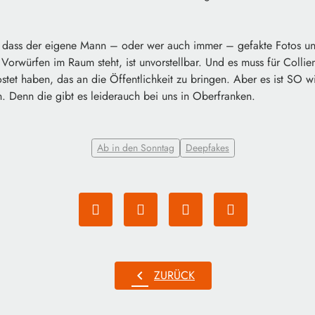
n
g, dass der eigene Mann – oder wer auch immer – gefakte Fotos und
Vorwürfen im Raum steht, ist unvorstellbar. Und es muss für Colli
stet haben, das an die Öffentlichkeit zu bringen. Aber es ist SO 
 Denn die gibt es leiderauch bei uns in Oberfranken.
Ab in den Sonntag
Deepfakes
chevron_left
ZURÜCK