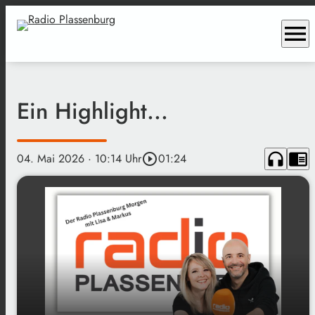
menu
Ein Highlight...
headphones
chrome_reader_mode
04. Mai 2026
· 10:14 Uhr
play_circle_outline
01:24