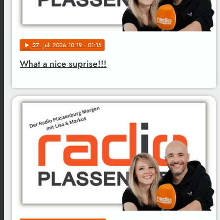
27
. Juli 2026 10:19
· 01:15
play_arrow
What a nice suprise!!!