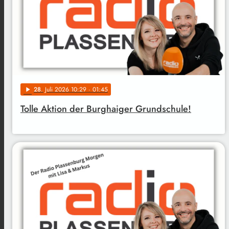
28
. Juli 2026 10:29
· 01:45
play_arrow
Tolle Aktion der Burghaiger Grundschule!