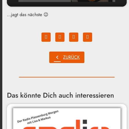
…jagt das nächste 😉
play_arrow
Ein Highlight...
00:00
01:24
chevron_left
ZURÜCK
Das könnte Dich auch interessieren