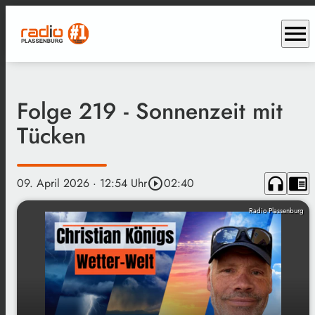
menu
Folge 219 - Sonnenzeit mit
Tücken
headphones
chrome_reader_mode
09. April 2026
· 12:54 Uhr
play_circle_outline
02:40
Radio Plassenburg