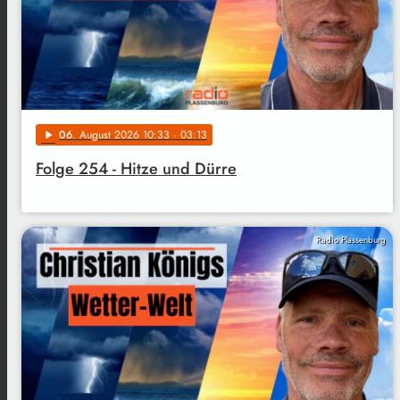
06
. August 2026 10:33
· 03:13
play_arrow
Folge 254 - Hitze und Dürre
Radio Plassenburg