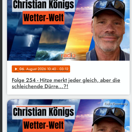
06
. August 2026 10:40
· 03:12
play_arrow
Folge 254 - Hitze merkt jeder gleich, aber die
schleichende Dürre...?!
Radio Plassenburg