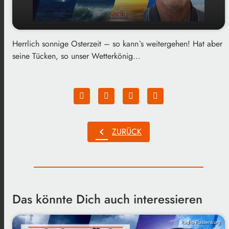
Herrlich sonnige Osterzeit – so kann`s weitergehen! Hat aber
play_arrow
Folge 219 - Sonnenzeit mit Tücken
seine Tücken, so unser Wetterkönig…
00:00
02:40
chevron_left
ZURÜCK
Das könnte Dich auch interessieren
Radio Plassenburg