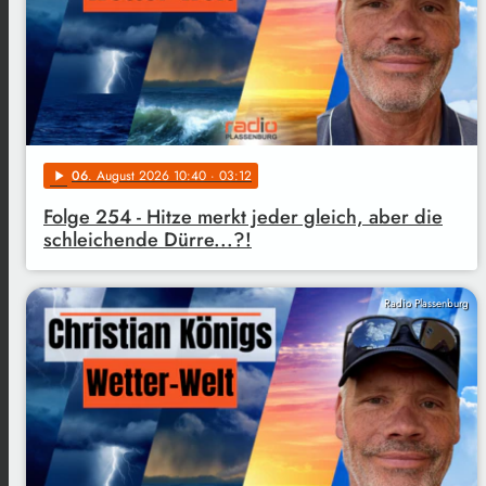
06
. August 2026 10:40
· 03:12
play_arrow
Folge 254 - Hitze merkt jeder gleich, aber die
schleichende Dürre...?!
Radio Plassenburg