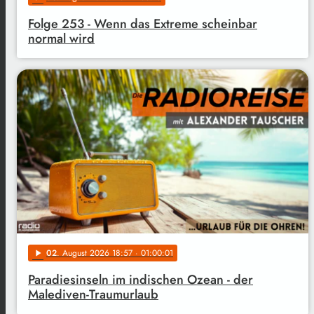
Folge 253 - Wenn das Extreme scheinbar
normal wird
02
. August 2026 18:57
· 01:00:01
play_arrow
Paradiesinseln im indischen Ozean - der
Malediven-Traumurlaub