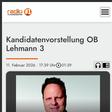
menu
Kandidatenvorstellung OB
Lehmann 3
headphones
chrome_reader_mode
11. Februar 2026
· 17:39 Uhr
play_circle_outline
01:39