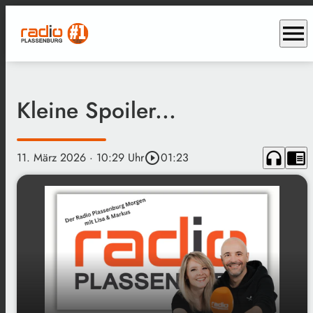
menu
Kleine Spoiler...
headphones
chrome_reader_mode
11. März 2026
· 10:29 Uhr
play_circle_outline
01:23