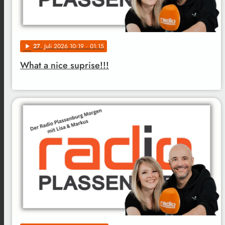
27
. Juli 2026 10:19
· 01:15
play_arrow
What a nice suprise!!!