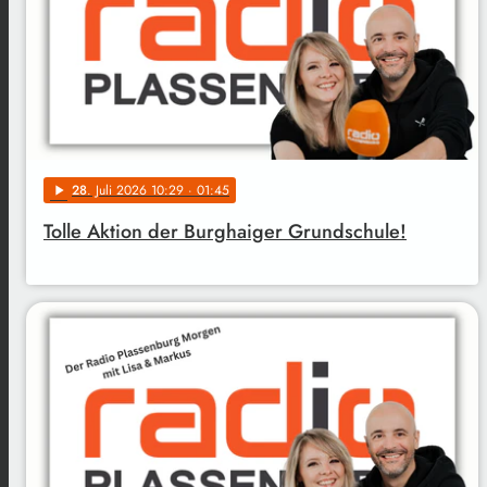
28
. Juli 2026 10:29
· 01:45
play_arrow
Tolle Aktion der Burghaiger Grundschule!