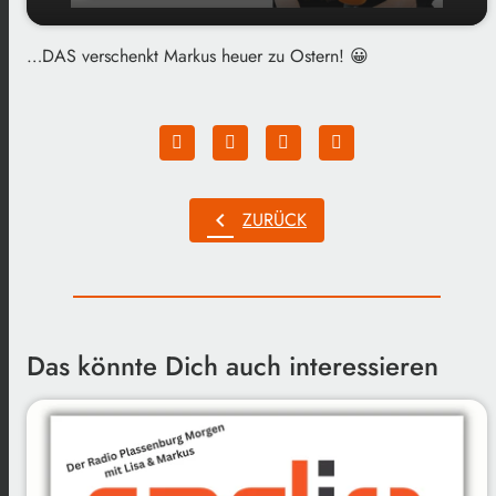
…DAS verschenkt Markus heuer zu Ostern! 😀
play_arrow
Kleine Spoiler...
00:00
01:23
chevron_left
ZURÜCK
Das könnte Dich auch interessieren