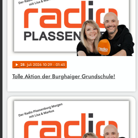
28
. Juli 2026 10:29
· 01:45
play_arrow
Tolle Aktion der Burghaiger Grundschule!