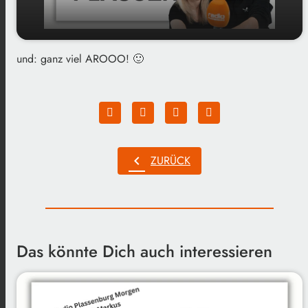
und: ganz viel AROOO! 🙂
play_arrow
Küsschen links, Küsschen rechts...
00:00
01:16
chevron_left
ZURÜCK
Das könnte Dich auch interessieren