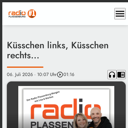
menu
Küsschen links, Küsschen
rechts...
headphones
chrome_reader_mode
06. Juli 2026
· 10:07 Uhr
play_circle_outline
01:16