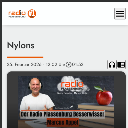
menu
Nylons
headphones
chrome_reader_mode
25. Februar 2026
· 12:02 Uhr
play_circle_outline
01:52