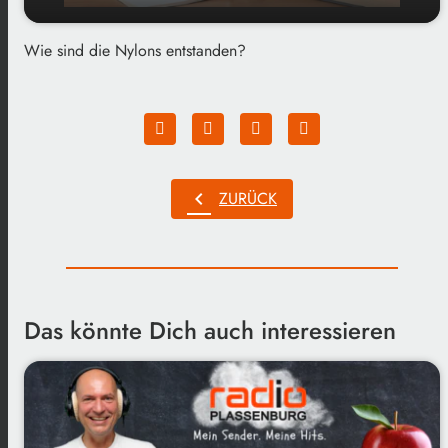
Wie sind die Nylons entstanden?
play_arrow
Nylons
00:00
01:52
chevron_left
ZURÜCK
Das könnte Dich auch interessieren