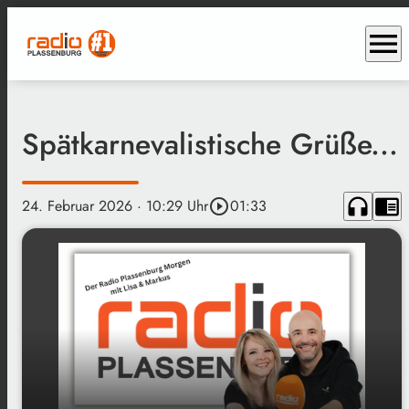
menu
Spätkarnevalistische Grüße...
headphones
chrome_reader_mode
24. Februar 2026
· 10:29 Uhr
play_circle_outline
01:33