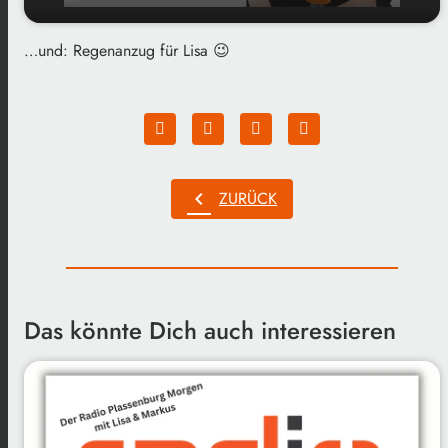
…und: Regenanzug für Lisa 😉
play_arrow
Spätkarnevalistische Grüße...
00:00
01:33
chevron_left
ZURÜCK
Das könnte Dich auch interessieren