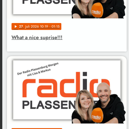
27
. Juli 2026 10:19
· 01:15
play_arrow
What a nice suprise!!!