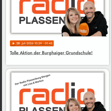
28
. Juli 2026 10:29
· 01:45
play_arrow
Tolle Aktion der Burghaiger Grundschule!