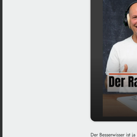
play_arrow
Sprache
00
Der Besserwisser ist 