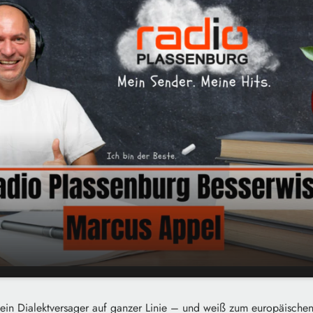
:00
01:39
ja ein Dialektversager auf ganzer Linie – und weiß zum europäisch