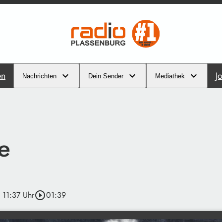
en
J
Nachrichten
Dein Sender
Mediathek
e
· 11:37 Uhr
play_circle_outline
01:39