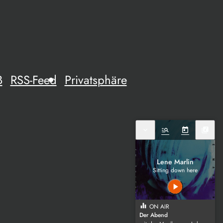
B
RSS-Feed
Privatsphäre
expand_more
manage_search
today
library_music
Lene Marlin
Sitting down here
play_arrow
equalizer
ON AIR
Der Abend