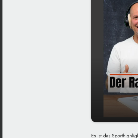
play_arrow
Super Bowl
Es ist das Sporthighlig