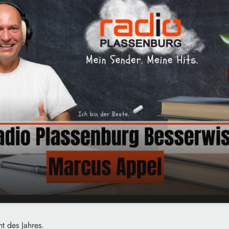
00:00
01:43
ht des Jahres.