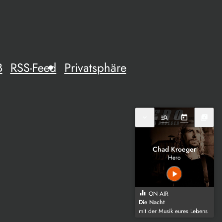
B
RSS-Feed
Privatsphäre
expand_more
manage_search
today
library_music
Chad Kroeger
Hero
play_arrow
equalizer
ON AIR
Die Nacht
mit der Musik eures Lebens