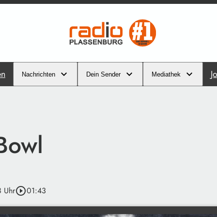
en
J
Nachrichten
Dein Sender
Mediathek
Bowl
8 Uhr
play_circle_outline
01:43