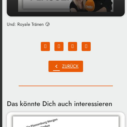
Und: Royale Tränen
🥲
play_arrow
Superbowl für Klugscheißer...
00:00
01:33
chevron_left
ZURÜCK
Das könnte Dich auch interessieren