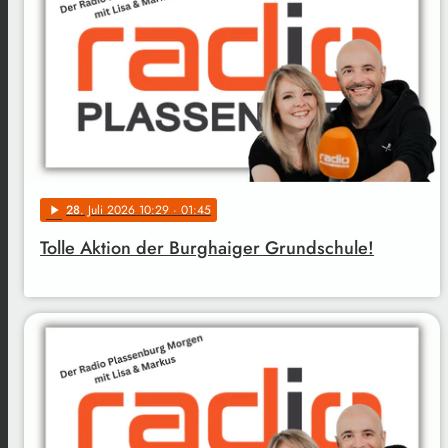
28
. Juli 2026 10:29
· 01:45
play_arrow
Tolle Aktion der Burghaiger Grundschule!