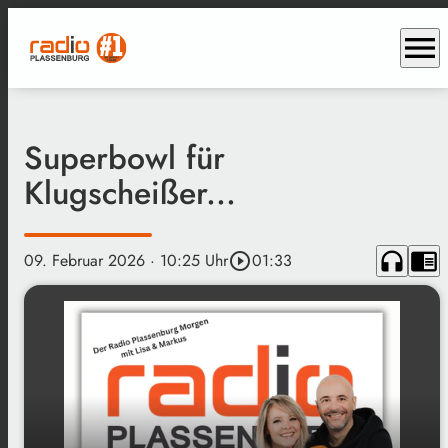
menu
Superbowl für
Klugscheißer...
headphones
chrome_reader_mode
09. Februar 2026
· 10:25 Uhr
play_circle_outline
01:33