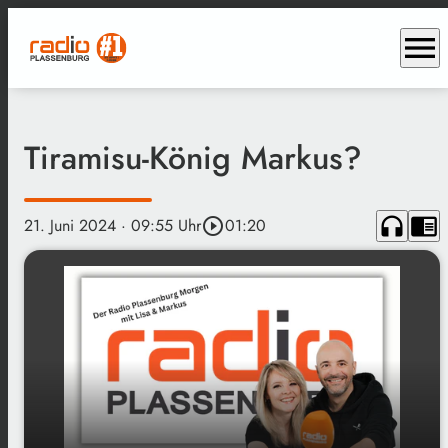
menu
Tiramisu-König Markus?
headphones
chrome_reader_mode
21. Juni 2024
· 09:55 Uhr
play_circle_outline
01:20