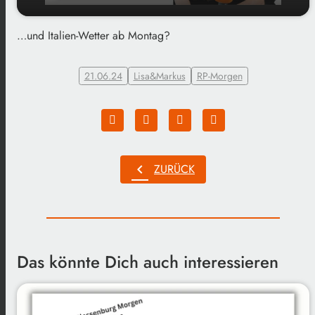
…und Italien-Wetter ab Montag?
play_arrow
Tiramisu-König Markus?
00:00
01:20
21.06.24
Lisa&Markus
RP-Morgen
chevron_left
ZURÜCK
Das könnte Dich auch interessieren