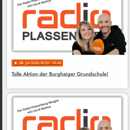
28
. Juli 2026 10:29
· 01:45
play_arrow
Tolle Aktion der Burghaiger Grundschule!