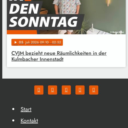
05
. Juli 2026 09:10
· 02:52
play_arrow
CVJM bezieht neue Räumlichkeiten in der
Kulmbacher Innenstadt
Start
Kontakt