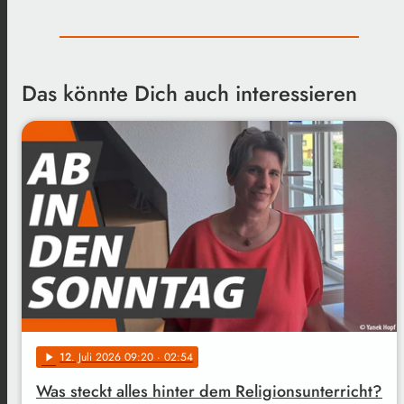
Das könnte Dich auch interessieren
12
. Juli 2026 09:20
· 02:54
play_arrow
Was steckt alles hinter dem Religionsunterricht?