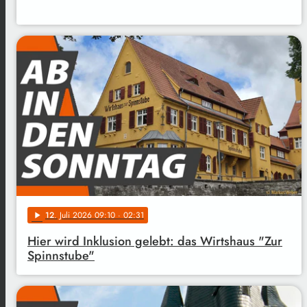
12
. Juli 2026 09:10
· 02:31
play_arrow
Hier wird Inklusion gelebt: das Wirtshaus "Zur
Spinnstube"