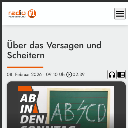
menu
Über das Versagen und
Scheitern
headphones
chrome_reader_mode
08. Februar 2026
· 09:10 Uhr
play_circle_outline
02:39