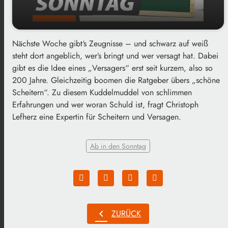
Nächste Woche gibt‘s Zeugnisse – und schwarz auf weiß
play_arrow
Über das Versagen und Scheitern
steht dort angeblich, wer’s bringt und wer versagt hat. Dabei
gibt es die Idee eines „Versagers“ erst seit kurzem, also so
00:00
02:39
200 Jahre. Gleichzeitig boomen die Ratgeber übers „schöne
Scheitern“. Zu diesem Kuddelmuddel von schlimmen
Erfahrungen und wer woran Schuld ist, fragt Christoph
Lefherz eine Expertin für Scheitern und Versagen.
Ab in den Sonntag
chevron_left
ZURÜCK