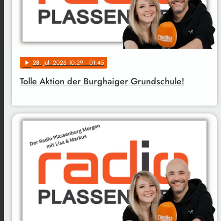
28
. Juli 2026 10:29
· 01:45
play_arrow
Tolle Aktion der Burghaiger Grundschule!