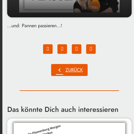
…und: Pannen passieren…!
play_arrow
Welchen Namen findet ihr am besten? :-D
00:00
01:15
chevron_left
ZURÜCK
Das könnte Dich auch interessieren