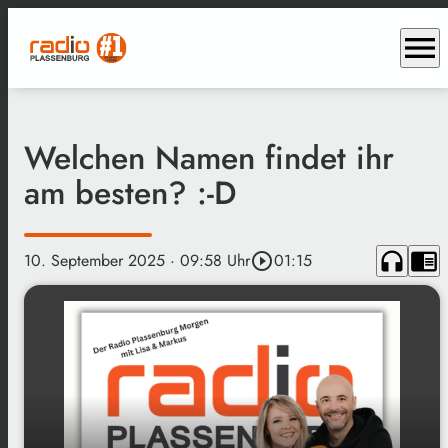
menu
Welchen Namen findet ihr
am besten? :-D
headphones
chrome_reader_mode
10. September 2025
· 09:58 Uhr
play_circle_outline
01:15