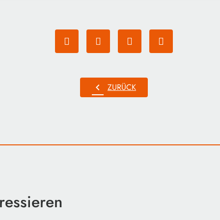
chevron_left
ZURÜCK
ressieren