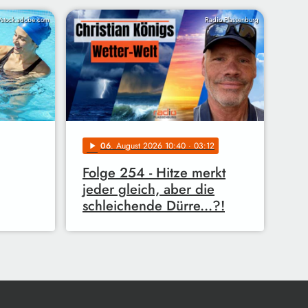
/stock.adobe.com
Radio Plassenburg
06
. August 2026 10:40
· 03:12
play_arrow
Folge 254 - Hitze merkt
jeder gleich, aber die
schleichende Dürre...?!