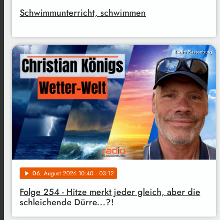
Schwimmunterricht, schwimmen
Radio Plassenburg
06
. August 2026 10:40
· 03:12
play_arrow
Folge 254 - Hitze merkt jeder gleich, aber die
schleichende Dürre...?!