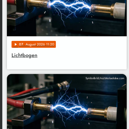
07
. August 2026 11:20
play_arrow
Lichtbogen
Symbolbild/nur/stockadobe.com