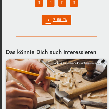
chevron_left
ZURÜCK
Das könnte Dich auch interessieren
Symbolbild/Carlos André Santos/stock.adobe.com