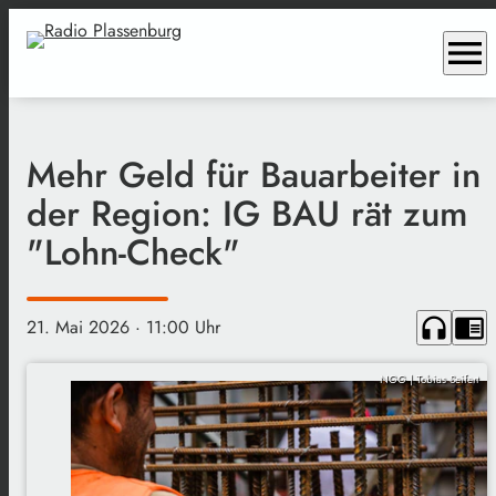
menu
Mehr Geld für Bauarbeiter in
der Region: IG BAU rät zum
"Lohn-Check"
headphones
chrome_reader_mode
21. Mai 2026
· 11:00 Uhr
NGG | Tobias Seifert