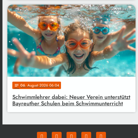
Symbolbild/boyhey/stock.adobe.com
06
. August 2026 06:04
notes
Schwimmlehrer dabei: Neuer Verein unterstützt
Bayreuther Schulen beim Schwimmunterricht