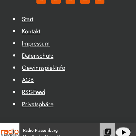
Start
Kontakt
Impressum
Datenschutz
Gewinnspiel-Info
AGB
RSS-Feed
Privatsphäre
Radio Plassenburg
library_music
play_arrow