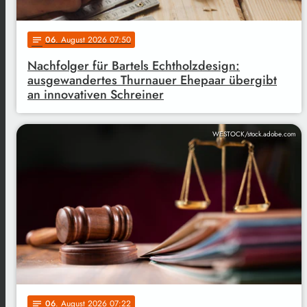
06
. August 2026 07:50
notes
Nachfolger für Bartels Echtholzdesign:
ausgewandertes Thurnauer Ehepaar übergibt
an innovativen Schreiner
WESTOCK/stock.adobe.com
06
. August 2026 07:22
notes