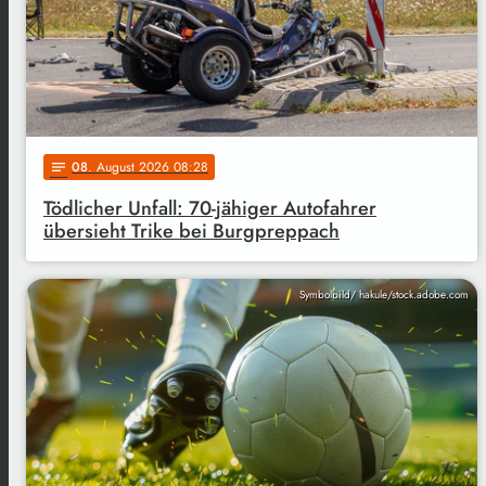
08
. August 2026 08:28
notes
Tödlicher Unfall: 70-jähiger Autofahrer
übersieht Trike bei Burgpreppach
Symbolbild/ hakule/stock.adobe.com