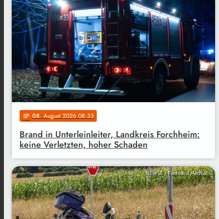
08
. August 2026 08:33
notes
Brand in Unterleinleiter, Landkreis Forchheim:
keine Verletzten, hoher Schaden
NEWS5 / Ferdinand Merzbach