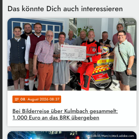
Das könnte Dich auch interessieren
Frank Wilzok
08
. August 2026 08:37
notes
Bei Bilderreise über Kulmbach gesammelt:
1.000 Euro an das BRK übergeben
Symbolbild/Marcin/stock.adobe.com