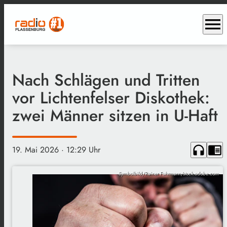
menu
Nach Schlägen und Tritten
vor Lichtenfelser Diskothek:
zwei Männer sitzen in U-Haft
headphones
chrome_reader_mode
19. Mai 2026
· 12:29 Uhr
Symbolbild/Rainer Fuhrmann/stock.adobe.com