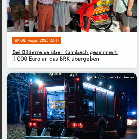
08
. August 2026 08:37
notes
Bei Bilderreise über Kulmbach gesammelt:
1.000 Euro an das BRK übergeben
Symbolbild/Marcin/stock.adobe.com