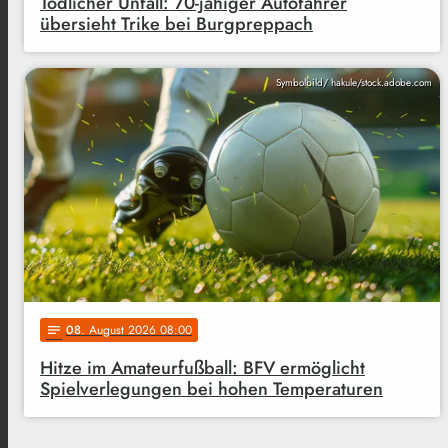
Tödlicher Unfall: 70-jähiger Autofahrer
übersieht Trike bei Burgpreppach
Symbolbild/ hakule/stock.adobe.com
08
. August 2026 08:00
notes
Hitze im Amateurfußball: BFV ermöglicht
Spielverlegungen bei hohen Temperaturen