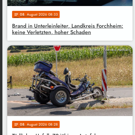
08
. August 2026 08:33
notes
Brand in Unterleinleiter, Landkreis Forchheim:
keine Verletzten, hoher Schaden
NEWS5 / Ferdinand Merzbach
08
. August 2026 08:28
notes