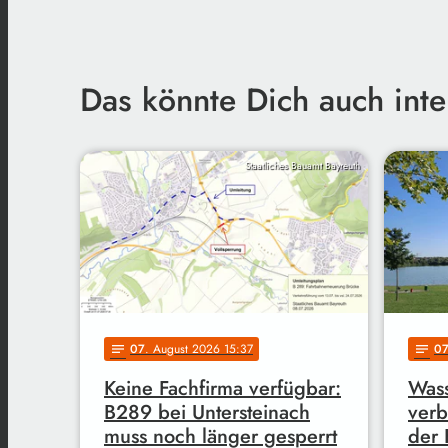
Das könnte Dich auch inte
Staatliches Bauamt Bayreuth
07
. August 2026 15:37
0
notes
notes
Keine Fachfirma verfügbar:
Wass
B289 bei Untersteinach
verb
muss noch länger gesperrt
der 