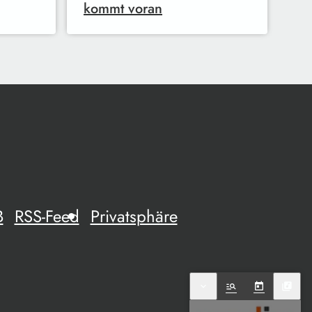
kommt voran
B
RSS-Feed
Privatsphäre
expand_more
manage_search
today
library_music