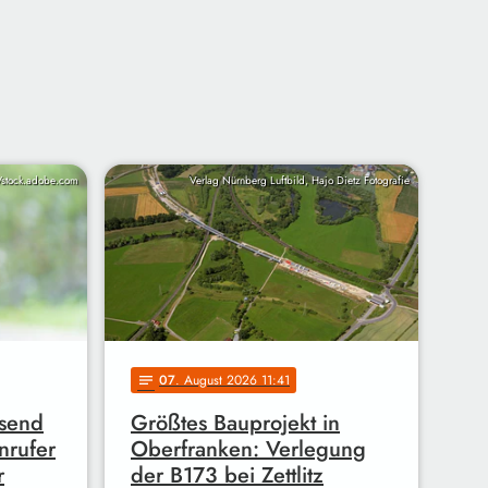
/stock.adobe.com
Verlag Nürnberg Luftbild, Hajo Dietz Fotografie
07
. August 2026 11:41
notes
usend
Größtes Bauprojekt in
nrufer
Oberfranken: Verlegung
r
der B173 bei Zettlitz