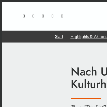
Start
Highlights & Aktion
Nach U
Kulturh
08. Juli 2025
· 05:43