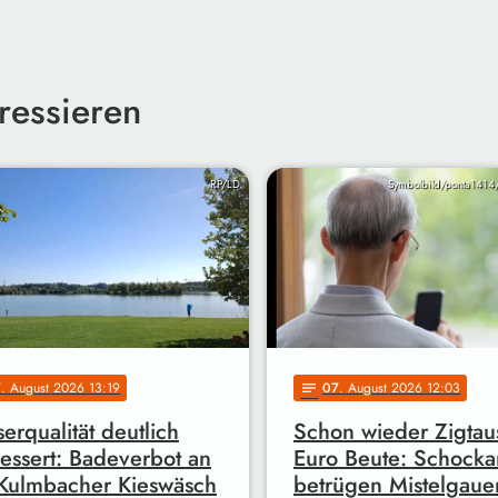
ressieren
RP/LD
Symbolbild/ponta1414
7
. August 2026 13:19
07
. August 2026 12:03
notes
erqualität deutlich
Schon wieder Zigta
essert: Badeverbot an
Euro Beute: Schocka
Kulmbacher Kieswäsch
betrügen Mistelgaue