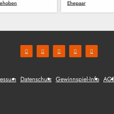
gehoben
Ehepaar
ressum
Datenschutz
Gewinnspiel-Info
AG