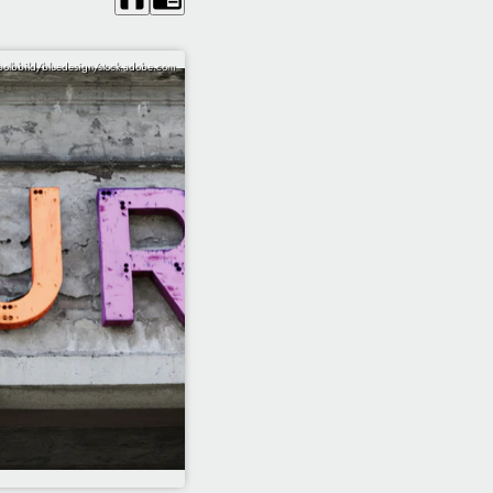
olbbild/bluedesign/stock.adobe.com