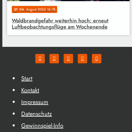
06
. August 2026 16:18
notes
Waldbrandgefahr weiterhin hoch: erneut
Luftbeobachtungsflüge am Wochenende
Start
Kontakt
Impressum
Datenschutz
Gewinnspiel-Info