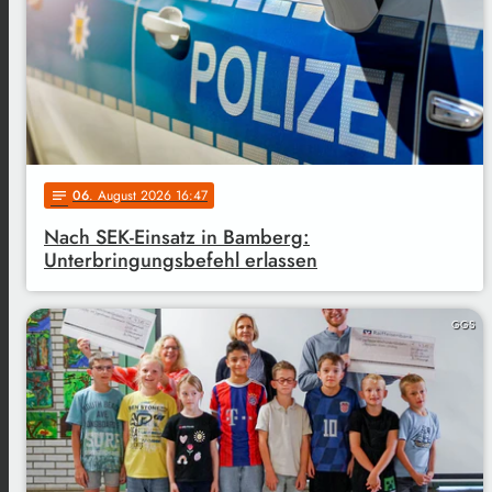
06
. August 2026 16:47
notes
Nach SEK-Einsatz in Bamberg:
Unterbringungsbefehl erlassen
GGS