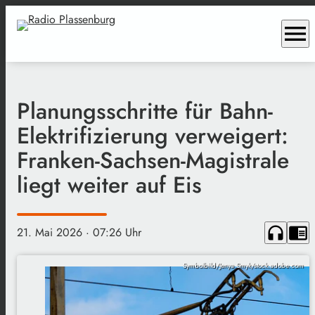
menu
Planungsschritte für Bahn-
Elektrifizierung verweigert:
Franken-Sachsen-Magistrale
liegt weiter auf Eis
headphones
chrome_reader_mode
21. Mai 2026
· 07:26 Uhr
Symbolbild/Jenya Smyk/stock.adobe.com