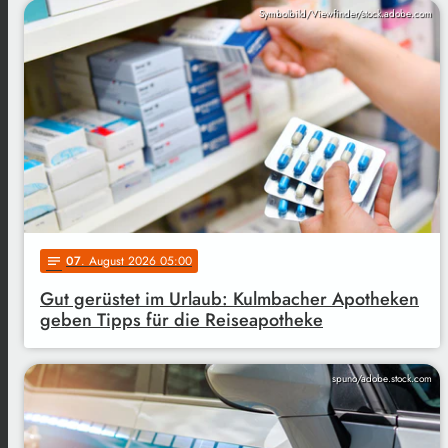
Symbolbild/Viewfinder/stock.adobe.com
07
. August 2026 05:00
notes
Gut gerüstet im Urlaub: Kulmbacher Apotheken
geben Tipps für die Reiseapotheke
spuno/adobe.stock.com