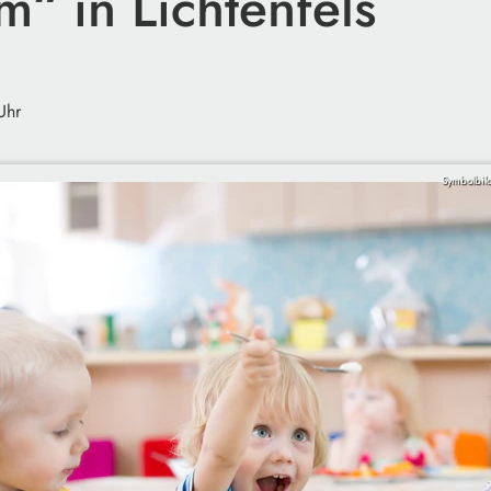
m“ in Lichtenfels
Uhr
Symbolbil