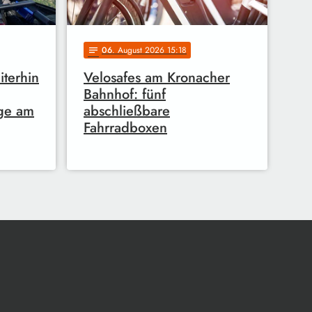
06
. August 2026 15:18
notes
terhin
Velosafes am Kronacher
Bahnhof: fünf
üge am
abschließbare
Fahrradboxen