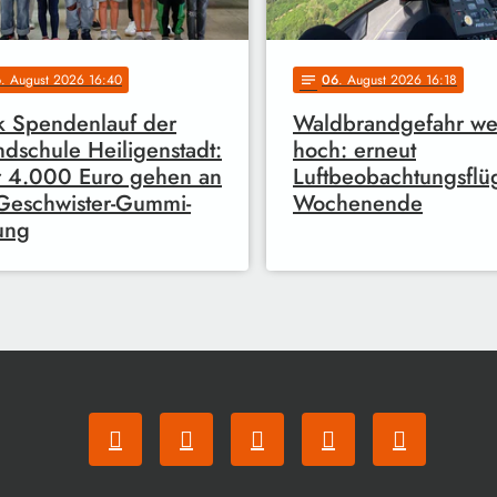
6
. August 2026 16:40
06
. August 2026 16:18
notes
 Spendenlauf der
Waldbrandgefahr wei
dschule Heiligenstadt:
hoch: erneut
 4.000 Euro gehen an
Luftbeobachtungsfl
Geschwister-Gummi-
Wochenende
tung