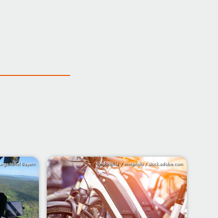
ungsstaffel Bayern
Symbolbild / mmphoto / stock.adobe.com