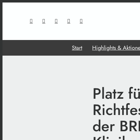
Start
Highlights & Aktion
Platz f
Richtfe
der BR