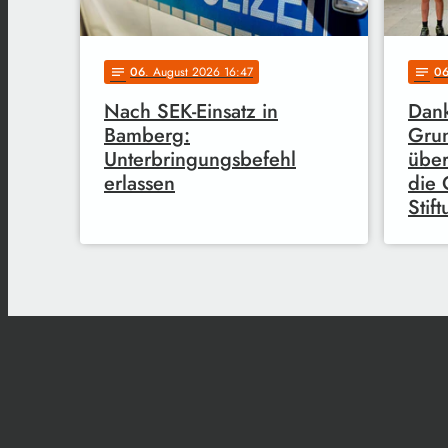
06
. August 2026 16:47
0
notes
notes
Nach SEK-Einsatz in
Dank
Bamberg:
Grun
Unterbringungsbefehl
über
erlassen
die 
Stif