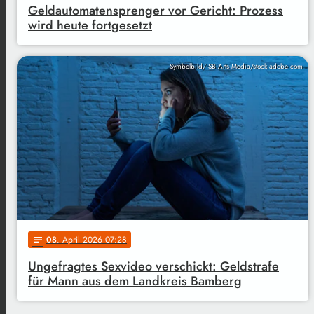
Geldautomatensprenger vor Gericht: Prozess
wird heute fortgesetzt
Symbolbild/ SB Arts Media/stock.adobe.com
08
. April 2026 07:28
notes
Ungefragtes Sexvideo verschickt: Geldstrafe
für Mann aus dem Landkreis Bamberg