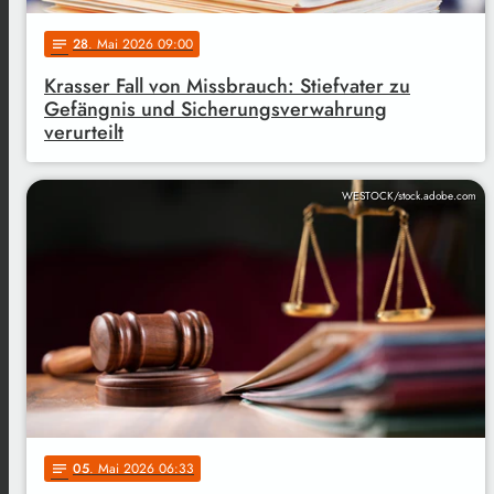
28
. Mai 2026 09:00
notes
Krasser Fall von Missbrauch: Stiefvater zu
Gefängnis und Sicherungsverwahrung
verurteilt
WESTOCK/stock.adobe.com
05
. Mai 2026 06:33
notes