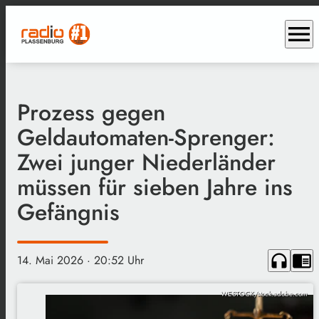
menu
Prozess gegen
Geldautomaten-Sprenger:
Zwei junger Niederländer
müssen für sieben Jahre ins
Gefängnis
headphones
chrome_reader_mode
14. Mai 2026
· 20:52 Uhr
WESTOCK/stock.adobe.com