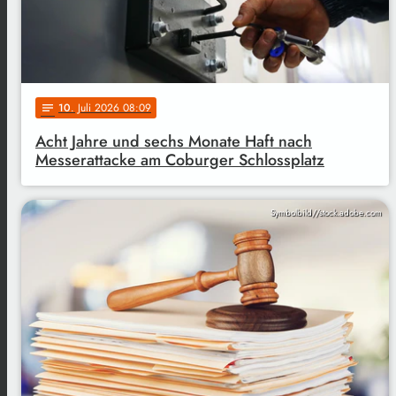
10
. Juli 2026 08:09
notes
Acht Jahre und sechs Monate Haft nach
Messerattacke am Coburger Schlossplatz
Symbolbild//stock.adobe.com