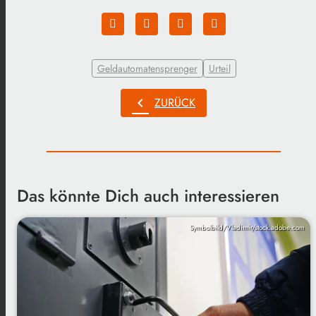
Geldautomatensprenger
Urteil
chevron_left
ZURÜCK
Das könnte Dich auch interessieren
Symbolbild/Vladimir/stock.adobe.com